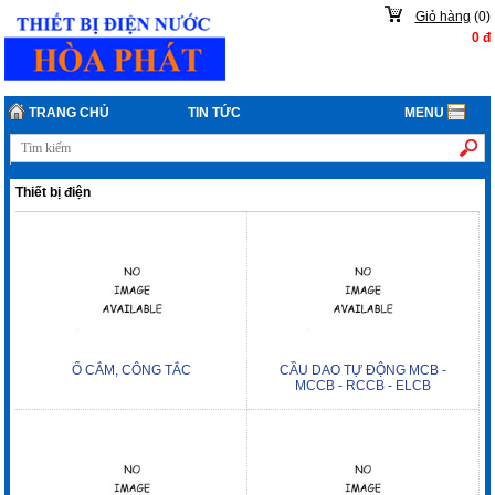
Giỏ hàng
(
0
)
0
đ
TRANG CHỦ
TIN TỨC
MENU
Thiết bị điện
Ổ CẮM, CÔNG TẮC
CẦU DAO TỰ ĐỘNG MCB -
MCCB - RCCB - ELCB