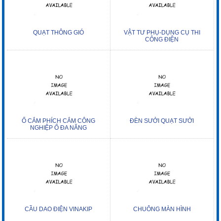
QUẠT THÔNG GIÓ
VẬT TƯ PHỤ-DỤNG CỤ THI
CÔNG ĐIỆN
Ổ CẮM PHÍCH CẮM CÔNG
ĐÈN SƯỞI QUẠT SƯỞI
NGHIỆP Ổ ĐA NĂNG
CẦU DAO ĐIỆN VINAKIP
CHUÔNG MÀN HÌNH