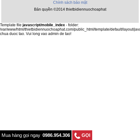
Chính sách bảo mật
Bản quyền ©2014 thietbidiennuochoaphat
Template file
javascript/mobile_index
- folder:
/var/www/html/thietbidiennuochoaphat.com/public_html/template/default/layout/jav
chua duoc tao. Vui long vao admin de tao!
Mua hàng gọi ngay
0986.954.306
GỌI