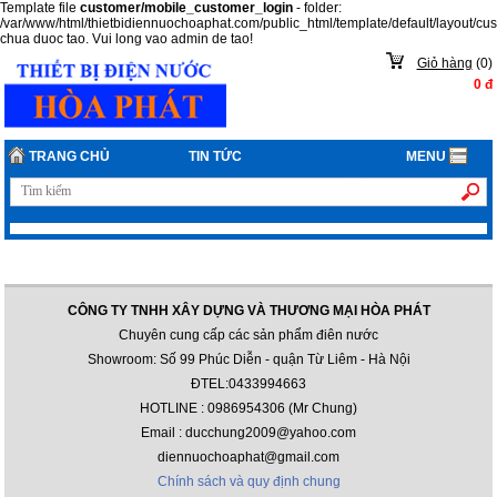
Template file
customer/mobile_customer_login
- folder:
/var/www/html/thietbidiennuochoaphat.com/public_html/template/default/layout/c
chua duoc tao. Vui long vao admin de tao!
Giỏ hàng
(
0
)
0
đ
TRANG CHỦ
TIN TỨC
MENU
CÔNG TY TNHH XÂY DỰNG VÀ THƯƠNG MẠI HÒA PHÁT
Chuyên cung cấp các sản phẩm điên nước
Showroom: Số 99 Phúc Diễn - quận Từ Liêm - Hà Nội
ĐTEL:0433994663
HOTLINE : 0986954306 (Mr Chung)
Email : ducchung2009@yahoo.com
diennuochoaphat@gmail.com
Chính sách và quy định chung