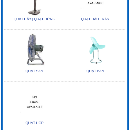
QUẠT CÂY | QUẠT ĐỨNG
QUẠT ĐẢO TRẦN
QUẠT SÀN
QUẠT BÀN
QUẠT HỘP