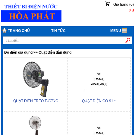
Giỏ hàng
(
0
)
0
đ
TRANG CHỦ
TIN TỨC
MENU
Đồ điện gia dụng
>>
Quạt điện dân dụng
QUẠT ĐIỆN TREO TƯỜNG
QUẠT ĐIỆN CƠ 91 *