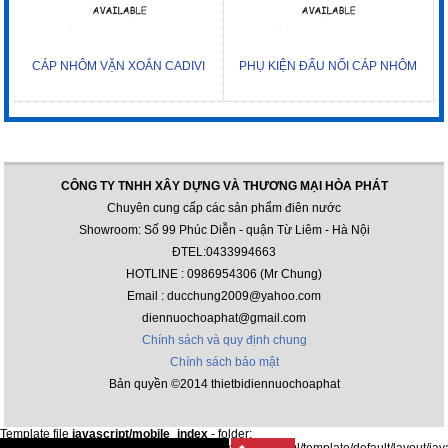
CÁP NHÔM VẶN XOẮN CADIVI
PHỤ KIỆN ĐẤU NỐI CÁP NHÔM
CÔNG TY TNHH XÂY DỰNG VÀ THƯƠNG MẠI HÒA PHÁT
Chuyên cung cấp các sản phẩm điên nước
Showroom: Số 99 Phúc Diễn - quận Từ Liêm - Hà Nội
ĐTEL:0433994663
HOTLINE : 0986954306 (Mr Chung)
Email : ducchung2009@yahoo.com
diennuochoaphat@gmail.com
Chính sách và quy định chung
Chính sách bảo mật
Bản quyền ©2014 thietbidiennuochoaphat
Template file
javascript/mobile_index
- folder:
/var/www/html/thietbidiennuochoaphat.com/public_html/template/default/layout/jav