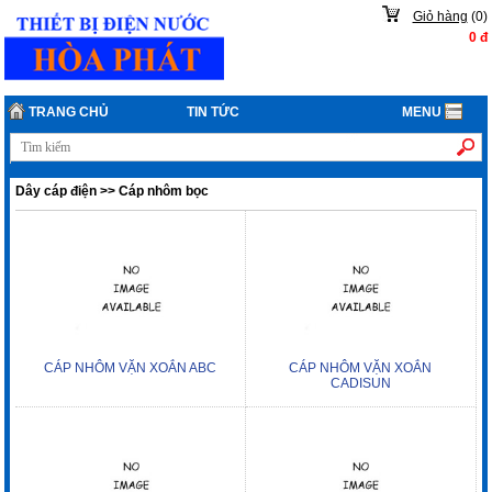
Giỏ hàng
(
0
)
0
đ
TRANG CHỦ
TIN TỨC
MENU
Dây cáp điện
>>
Cáp nhôm bọc
CÁP NHÔM VẶN XOẮN ABC
CÁP NHÔM VẶN XOẮN
CADISUN