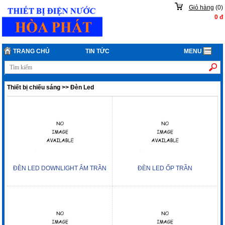
Giỏ hàng
(
0
)
0
đ
TRANG CHỦ
TIN TỨC
MENU
Thiết bị chiếu sáng
>>
Đèn Led
ĐÈN LED DOWNLIGHT ÂM TRẦN
ĐÈN LED ỐP TRẦN