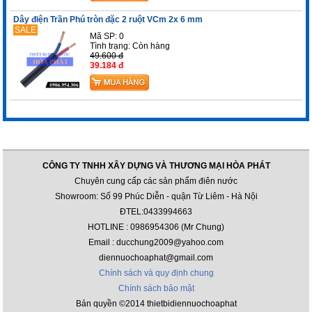
Dây điện Trần Phú tròn đặc 2 ruột VCm 2x 6 mm
SALE
Mã SP: 0
Tình trạng:
Còn hàng
49.600 đ
39.184 đ
CÔNG TY TNHH XÂY DỰNG VÀ THƯƠNG MẠI HÒA PHÁT
Chuyên cung cấp các sản phẩm điên nước
Showroom: Số 99 Phúc Diễn - quận Từ Liêm - Hà Nội
ĐTEL:0433994663
HOTLINE : 0986954306 (Mr Chung)
Email : ducchung2009@yahoo.com
diennuochoaphat@gmail.com
Chính sách và quy định chung
Chính sách bảo mật
Bản quyền ©2014 thietbidiennuochoaphat