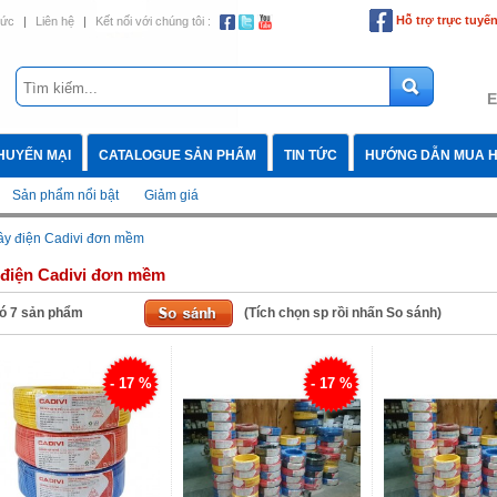
Hỗ trợ trực tuyế
tức
|
Liên hệ
|
Kết nối với chúng tôi :
E
HUYẾN MẠI
CATALOGUE SẢN PHẨM
TIN TỨC
HƯỚNG DẪN MUA 
Sản phẩm nổi bật
Giảm giá
ây điện Cadivi đơn mềm
 điện Cadivi đơn mềm
ó
7
sản phẩm
(Tích chọn sp rồi nhấn So sánh)
- 17 %
- 17 %