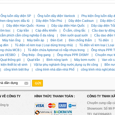
Ống luồn dây điện SP
|
Ống luồn dây điện Vanlock
|
Phụ kiện ống luồn dây 
hen răng lược đấu tủ
|
Dây điện Trần Phú
|
Dây điện Cadisun
|
Dây điện C
|
Dây điện Hàn Quốc - Korea
|
Dây cáp điện Hàn Quốc
|
Dây cáp điện Tr
hôm bọc
|
Cáp trần
|
Cáp điều khiển
|
Ổ cắm, công tắc
|
Cầu dao tự độn
 cắm phích cắm công nghiệp ổ đa năng
|
Đèn sưởi quạt sưởi
|
Cầu dao điện 
Máy hàn ống
|
Máy biến áp
|
Đèn Exit
|
Đèn chống thấm
|
Tủ điện
|
ng đèn
|
Tủ điện vỏ kim loại ( Loại dùng trong nhà)
|
Tủ điện vỏ kim loại ( Loạ
dùng chứa MCB )
|
Tủ điện chứa Aptomat có nắp nhựa trong
|
Ống nhựa PPR Ti
hựa VESBO
|
Ống thép - ống gang
|
Ống nhựa PPR DISMY
|
Chuyên mục t
Quạt thông gió
|
Quạt trần
|
Bình nóng lạnh
|
Máy bơm nước
|
Van vòi c
kiện thiết bị vệ sinh
|
Vật tư phụ nghành ống nước,dụng cụ thi công
|
Bồn nư
|
công trình biệt thự
|
công trình nhà dân-nhà Phố
|
công trình nhà nghỉ,khá
N VỀ CÔNG TY
HÌNH THỨC THANH TOÁN :
CÔNG TY TNHH X
Chuyên cung cấp c
công ty
Showroom: Số 99 Ph
TEL:0433994663