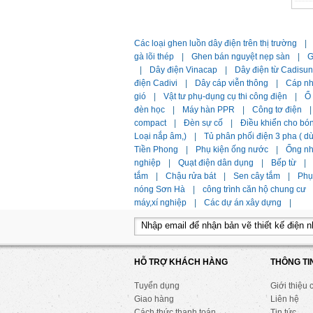
Các loại ghen luồn dây điện trên thị trường
|
gà lõi thép
|
Ghen bán nguyệt nẹp sàn
|
G
|
Dây điện Vinacap
|
Dây điện từ Cadisun
điện Cadivi
|
Dây cáp viễn thông
|
Cáp n
gió
|
Vật tư phụ-dụng cụ thi công điện
|
Ổ
đèn học
|
Máy hàn PPR
|
Công tơ điện
|
compact
|
Đèn sự cố
|
Điều khiển cho bó
Loại nắp âm,)
|
Tủ phân phối điện 3 pha ( 
Tiền Phong
|
Phụ kiện ống nước
|
Ống n
nghiệp
|
Quạt điện dân dụng
|
Bếp từ
|
tắm
|
Chậu rửa bát
|
Sen cây tắm
|
Phụ 
nóng Sơn Hà
|
công trình căn hộ chung cư
máy,xí nghiệp
|
Các dự án xây dựng
|
HỖ TRỢ KHÁCH HÀNG
THÔNG TI
Tuyển dụng
Giới thiệu 
Giao hàng
Liên hệ
Cách thức thanh toán
Tin tức