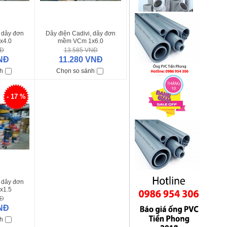
, dây đơn
Dây điện Cadivi, dây đơn
x4.0
mềm VCm 1x6.0
NĐ
13.585 VNĐ
NĐ
11.280 VNĐ
h
Chọn so sánh
- 17 %
, dây đơn
x1.5
NĐ
NĐ
h