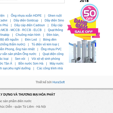
điện
|
Ống nhựa xoắn HDPE
|
Ghen ruột
adivi
|
Dây điện Goldcup
|
Dây điện Sino
ần Phú
|
Dây cáp điện Cadisun
|
Dây cáp
g MCB - MCCB - RCCB - ELCB
|
Quạt thông
Vinakip
|
Chuông màn hình
|
Đèn bàn,
Bộ đổi nguồn
|
Đèn Led
|
Bóng đèn
i chống thấm nước)
|
Tủ điện vỏ kim loại (
ền Phong, ống hàn nhiệt
|
Ống nhựa PVC
ư vấn sản phẩm Ống nước
|
Quạt điện công
ác loại
|
Sen vòi
|
Vòi xịt vệ sinh phòng
ớc Tân Á
|
Bồn nước Sơn Hà
|
Máy nước
ch sạn,khu nghỉ dưỡng
|
Các công trình nhà
Thiết kế bởi
HuraSoft
ÂY DỰNG VÀ THƯƠNG MẠI HÒA PHÁT
ác sản phẩm điên nước
úc Diễn - quận Từ Liêm - Hà Nội