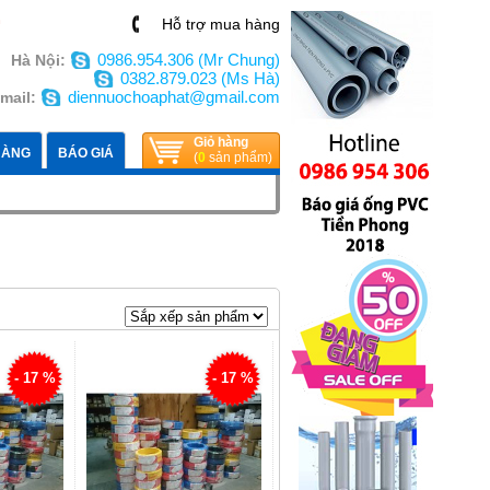
n
Hỗ trợ mua hàng
0986.954.306 (Mr Chung)
Hà Nội:
0382.879.023 (Ms Hà)
diennuochoaphat@gmail.com
mail:
Giỏ hàng
HÀNG
BÁO GIÁ
(
0
sản phẩm)
- 17 %
- 17 %