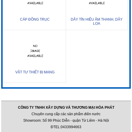
CÁP ĐỒNG TRỤC
DÂY TÍN HIỆU ÂM THANH, DÂY
LOA
VẬT TƯ THIẾT BỊ MẠNG
CÔNG TY TNHH XÂY DỰNG VÀ THƯƠNG MẠI HÒA PHÁT
Chuyên cung cấp các sản phẩm điên nước
Showroom: Số 99 Phúc Diễn - quận Từ Liêm - Hà Nội
ĐTEL:0433994663