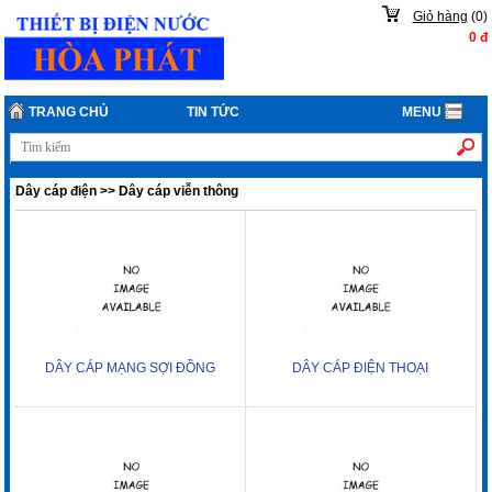
Giỏ hàng
(
0
)
0
đ
TRANG CHỦ
TIN TỨC
MENU
Dây cáp điện
>>
Dây cáp viễn thông
DÂY CÁP MẠNG SỢI ĐỒNG
DÂY CÁP ĐIỆN THOẠI