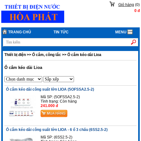
Giỏ hàng
(
0
)
0
đ
TRANG CHỦ
TIN TỨC
MENU
Thiết bị điện
>>
Ổ cắm, công tắc
>>
Ổ cắm kéo dài Lioa
Ổ cắm kéo dài Lioa
Ổ cắm kéo dài công suất lớn LIOA (5OFSSA2.5-2)
Mã SP: (5OFSSA2.5-2)
Tình trạng:
Còn hàng
241.000 đ
Ổ cắm kéo dài công suất lớn LIOA - 6 ổ 3 chấu (6SS2.5-2)
Mã SP: (6SS2.5-2)