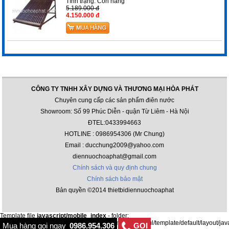
Tình trạng:
Còn hàng
5.189.000 đ
4.150.000 đ
CÔNG TY TNHH XÂY DỰNG VÀ THƯƠNG MẠI HÒA PHÁT
Chuyên cung cấp các sản phẩm điên nước
Showroom: Số 99 Phúc Diễn - quận Từ Liêm - Hà Nội
ĐTEL:0433994663
HOTLINE : 0986954306 (Mr Chung)
Email : ducchung2009@yahoo.com
diennuochoaphat@gmail.com
Chính sách và quy định chung
Chính sách bảo mật
Bản quyền ©2014 thietbidiennuochoaphat
Template file
javascript/mobile_index
- folder:
/var/www/html/thietbidiennuochoaphat.com/public_html/template/default/layout/jav
Mua hàng gọi ngay
0986.954.306
GỌI