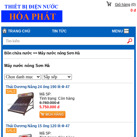
Giỏ hàng
(
0
)
0
đ
TRANG CHỦ
TIN TỨC
MENU
Bồn chứa nước
>>
Máy nước nóng Sơn Hà
Máy nước nóng Sơn Hà
Thái Dương Năng 24 ống 190 lít Φ 47
SALE
Mã SP:
Tình trạng:
Còn hàng
6.760.000 đ
5.750.000 đ
Thái Dương Năng 15 ống 120 lít Φ 47
SALE
Mã SP: