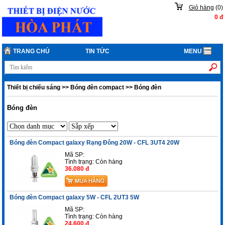
Giỏ hàng
(
0
)
0
đ
TRANG CHỦ
TIN TỨC
MENU
Thiết bị chiếu sáng
>>
Bóng đèn compact
>>
Bóng đèn
Bóng đèn
Bóng đèn Compact galaxy Rạng Đông 20W - CFL 3UT4 20W
Mã SP:
Tình trạng:
Còn hàng
36.080 đ
Bóng đèn Compact galaxy 5W - CFL 2UT3 5W
Mã SP:
Tình trạng:
Còn hàng
24.600 đ