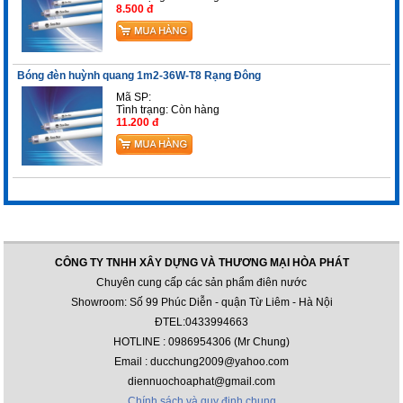
8.500 đ
Bóng đèn huỳnh quang 1m2-36W-T8 Rạng Đông
Mã SP:
Tình trạng:
Còn hàng
11.200 đ
CÔNG TY TNHH XÂY DỰNG VÀ THƯƠNG MẠI HÒA PHÁT
Chuyên cung cấp các sản phẩm điên nước
Showroom: Số 99 Phúc Diễn - quận Từ Liêm - Hà Nội
ĐTEL:0433994663
HOTLINE : 0986954306 (Mr Chung)
Email : ducchung2009@yahoo.com
diennuochoaphat@gmail.com
Chính sách và quy định chung