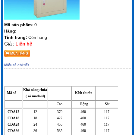
Mã sản phẩm:
0
Hãng:
Tình trạng:
Còn hàng
Giá :
Liên hệ
Miêu tả chi tiết
Khả năng chứa
Mã số
Kích thước
( số modoul)
Cao
Rộng
Sâu
CDA12
12
370
460
117
CDA18
18
427
460
117
CDA24
24
455
460
117
CDA36
36
585
460
117