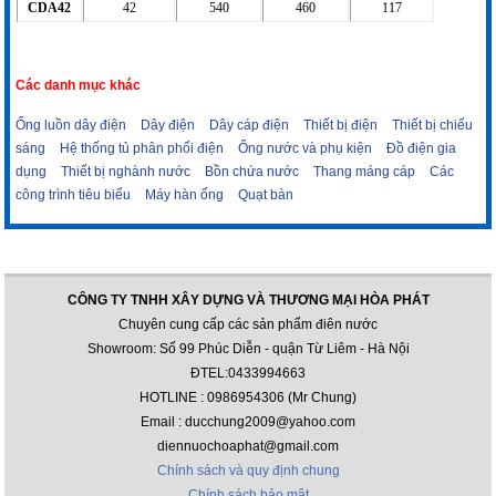
CDA42
42
540
460
117
Các danh mục khác
Ống luồn dây điện
Dây điện
Dây cáp điện
Thiết bị điện
Thiết bị chiếu
sáng
Hệ thống tủ phân phối điện
Ống nước và phụ kiện
Đồ điện gia
dụng
Thiết bị nghành nước
Bồn chứa nước
Thang máng cáp
Các
công trình tiêu biểu
Máy hàn ống
Quạt bàn
CÔNG TY TNHH XÂY DỰNG VÀ THƯƠNG MẠI HÒA PHÁT
Chuyên cung cấp các sản phẩm điên nước
Showroom: Số 99 Phúc Diễn - quận Từ Liêm - Hà Nội
ĐTEL:0433994663
HOTLINE : 0986954306 (Mr Chung)
Email : ducchung2009@yahoo.com
diennuochoaphat@gmail.com
Chính sách và quy định chung
Chính sách bảo mật