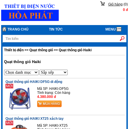
Giỏ hàng
(
0
)
0
đ
TRANG CHỦ
TIN TỨC
MENU
Thiết bị điện
>>
Quạt thông gió
>>
Quạt thông gió Haiki
Quạt thông gió Haiki
Quạt thông gió HAIKI DF5G di động
MỚI
Mã SP: HAIKI-DF5G
Tình trạng:
Còn hàng
4.380.000 đ
Quạt thông gió HAIKI XT25 xách tay
MỚI
Mã SP: HAIKI-XT25