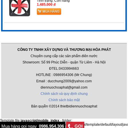
Tình trạng:
Còn hàng
1.485.000 đ
CÔNG TY TNHH XÂY DỰNG VÀ THƯƠNG MẠI HÒA PHÁT
Chuyên cung cấp các sản phẩm điên nước
Showroom: Số 99 Phúc Diễn - quận Từ Liêm - Hà Nội
ĐTEL:0433994663
HOTLINE : 0986954306 (Mr Chung)
Email : ducchung2009@yahoo.com
diennuochoaphat@gmail.com
Chính sách và quy định chung
Chính sách bảo mật
Bản quyền ©2014 thietbidiennuochoaphat
Template file
javascript/mobile_index
- folder:
/var/www/html/thietbidiennuochoaphat.com/public_html/template/default/layout/jav
Mua hàng gọi ngay
0986.954.306
GỌI