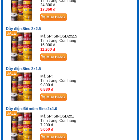
Tình trạng:
Còn hàng
24.800 đ
17.360 đ
Dây điện Sino 2x2.5
SALE
Mã SP: SINOSD2x2.5
Tình trạng:
Còn hàng
16.000 đ
11.200 đ
Dây điện Sino 2x1.5
SALE
Mã SP:
Tình trạng:
Còn hàng
9.800 đ
6.880 đ
Dây điện đôi mềm Sino 2x1.0
SALE
Mã SP: SINOSD2x1
Tình trạng:
Còn hàng
7.200 đ
5.050 đ