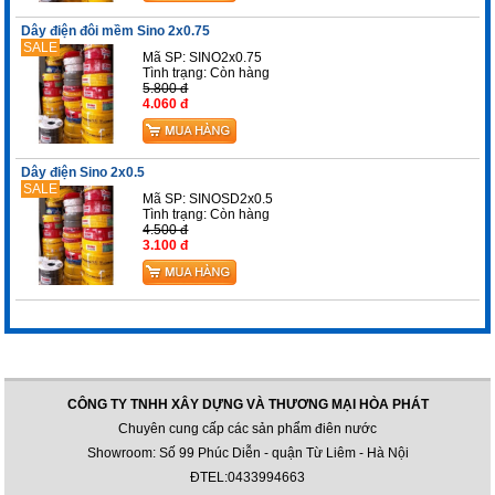
Dây điện đôi mềm Sino 2x0.75
SALE
Mã SP: SINO2x0.75
Tình trạng:
Còn hàng
5.800 đ
4.060 đ
Dây điện Sino 2x0.5
SALE
Mã SP: SINOSD2x0.5
Tình trạng:
Còn hàng
4.500 đ
3.100 đ
CÔNG TY TNHH XÂY DỰNG VÀ THƯƠNG MẠI HÒA PHÁT
Chuyên cung cấp các sản phẩm điên nước
Showroom: Số 99 Phúc Diễn - quận Từ Liêm - Hà Nội
ĐTEL:0433994663