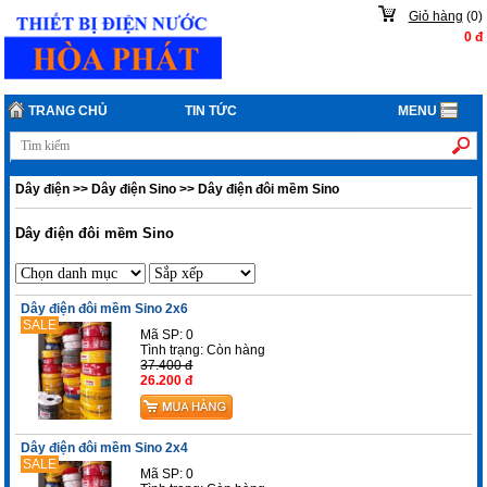
Giỏ hàng
(
0
)
0
đ
TRANG CHỦ
TIN TỨC
MENU
Dây điện
>>
Dây điện Sino
>>
Dây điện đôi mềm Sino
Dây điện đôi mềm Sino
Dây điện đôi mềm Sino 2x6
SALE
Mã SP: 0
Tình trạng:
Còn hàng
37.400 đ
26.200 đ
Dây điện đôi mềm Sino 2x4
SALE
Mã SP: 0