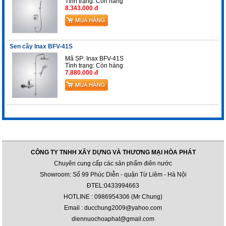
Tình trạng:
Còn hàng
8.343.000 đ
Sen cây Inax BFV-41S
Mã SP: Inax BFV-41S
Tình trạng:
Còn hàng
7.880.000 đ
CÔNG TY TNHH XÂY DỰNG VÀ THƯƠNG MẠI HÒA PHÁT
Chuyên cung cấp các sản phẩm điên nước
Showroom: Số 99 Phúc Diễn - quận Từ Liêm - Hà Nội
ĐTEL:0433994663
HOTLINE : 0986954306 (Mr Chung)
Email : ducchung2009@yahoo.com
diennuochoaphat@gmail.com