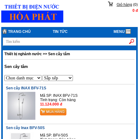
Giỏ hàng
(
0
)
0
đ
TRANG CHỦ
TIN TỨC
MENU
Thiết bị nghành nước
>>
Sen cây tắm
Sen cây tắm
Sen cây INAX BFV-71S
Mã SP: INAX BFV-71S
Tình trạng:
Còn hàng
11.124.000 đ
Sen cây Inax BFV-50S
Mã SP: BFV-50S