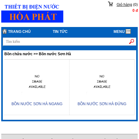
Giỏ hàng
(
0
)
0
đ
TRANG CHỦ
TIN TỨC
MENU
Bồn chứa nước
>>
Bồn nước Sơn Hà
BỒN NƯỚC SƠN HÀ NGANG
BỒN NƯỚC SƠN HÀ ĐỨNG