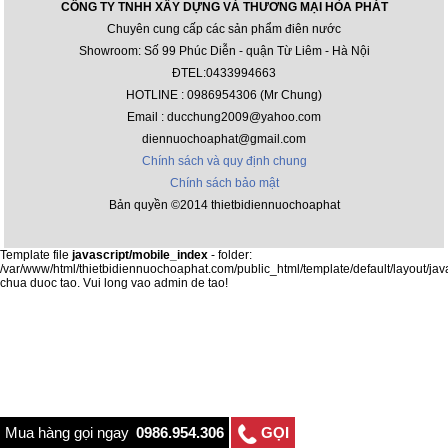
CÔNG TY TNHH XÂY DỰNG VÀ THƯƠNG MẠI HÒA PHÁT
Chuyên cung cấp các sản phẩm điên nước
Showroom: Số 99 Phúc Diễn - quận Từ Liêm - Hà Nội
ĐTEL:0433994663
HOTLINE : 0986954306 (Mr Chung)
Email : ducchung2009@yahoo.com
diennuochoaphat@gmail.com
Chính sách và quy định chung
Chính sách bảo mật
Bản quyền ©2014 thietbidiennuochoaphat
Template file
javascript/mobile_index
- folder:
/var/www/html/thietbidiennuochoaphat.com/public_html/template/default/layout/jav
chua duoc tao. Vui long vao admin de tao!
Mua hàng gọi ngay
0986.954.306
GỌI