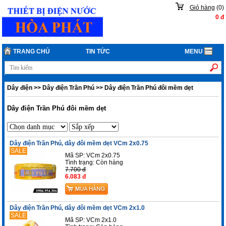
Giỏ hàng
(
0
)
0
đ
TRANG CHỦ
TIN TỨC
MENU
Dây điện
>>
Dây điện Trần Phú
>>
Dây điện Trần Phú đôi mềm dẹt
Dây điện Trần Phú đôi mềm dẹt
Dây điện Trần Phú, dây đôi mềm dẹt VCm 2x0.75
SALE
Mã SP: VCm 2x0.75
Tình trạng:
Còn hàng
7.700 đ
6.083 đ
Dây điện Trần Phú, dây đôi mềm dẹt VCm 2x1.0
SALE
Mã SP: VCm 2x1.0