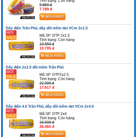
Tình trạng:
Còn hàng
9.860 đ
7.789 đ
Dây điện Trần Phú, dây đôi mềm dẹt VCm 2x1.5
MỚI
Mã SP: DTP 2x1.5
SALE
Tình trạng:
Còn hàng
13.550 đ
10.705 đ
Dây điện 2x2.5 đôi mềm Trần Phú
MỚI
Mã SP: DTP2x2.5
SALE
Tình trạng:
Còn hàng
22.300 đ
17.617 đ
Dây điện 4.0 Trần Phú, dây đôi mềm dẹt VCm 2x4.0
MỚI
Mã SP: DTP 2x4
SALE
Tình trạng:
Còn hàng
33.500 đ
26.465 đ