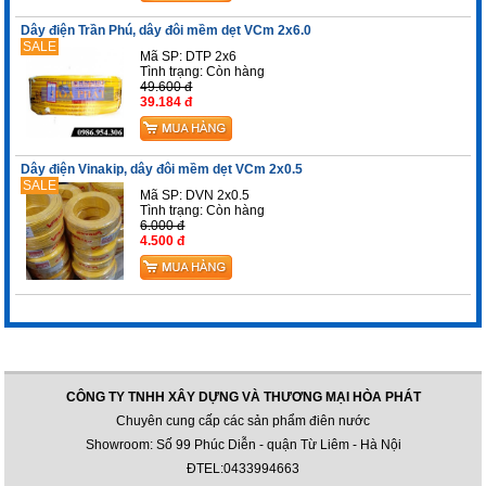
Dây điện Trần Phú, dây đôi mềm dẹt VCm 2x6.0
SALE
Mã SP: DTP 2x6
Tình trạng:
Còn hàng
49.600 đ
39.184 đ
Dây điện Vinakip, dây đôi mềm dẹt VCm 2x0.5
SALE
Mã SP: DVN 2x0.5
Tình trạng:
Còn hàng
6.000 đ
4.500 đ
CÔNG TY TNHH XÂY DỰNG VÀ THƯƠNG MẠI HÒA PHÁT
Chuyên cung cấp các sản phẩm điên nước
Showroom: Số 99 Phúc Diễn - quận Từ Liêm - Hà Nội
ĐTEL:0433994663