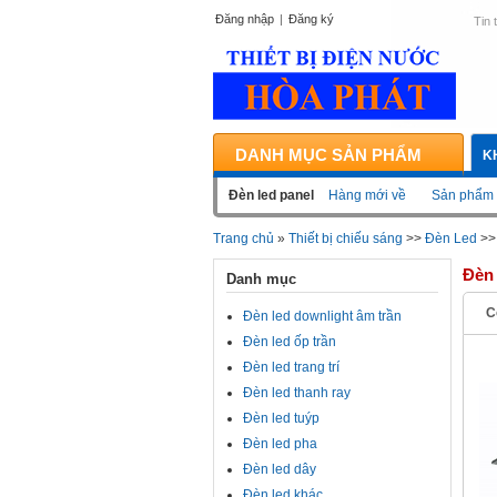
Đăng nhập
|
Đăng ký
Tin 
DANH MỤC SẢN PHẨM
K
Đèn led panel
Hàng mới về
Sản phẩm 
Trang chủ
»
Thiết bị chiếu sáng
>>
Đèn Led
>
Đèn 
Danh mục
C
Đèn led downlight âm trần
Đèn led ốp trần
Đèn led trang trí
Đèn led thanh ray
Đèn led tuýp
Đèn led pha
Đèn led dây
Đèn led khác