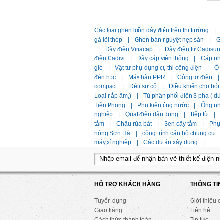
Các loại ghen luồn dây điện trên thị trường
|
gà lõi thép
|
Ghen bán nguyệt nẹp sàn
|
G
|
Dây điện Vinacap
|
Dây điện từ Cadisun
điện Cadivi
|
Dây cáp viễn thông
|
Cáp n
gió
|
Vật tư phụ-dụng cụ thi công điện
|
Ổ
đèn học
|
Máy hàn PPR
|
Công tơ điện
|
compact
|
Đèn sự cố
|
Điều khiển cho bó
Loại nắp âm,)
|
Tủ phân phối điện 3 pha ( 
Tiền Phong
|
Phụ kiện ống nước
|
Ống n
nghiệp
|
Quạt điện dân dụng
|
Bếp từ
|
tắm
|
Chậu rửa bát
|
Sen cây tắm
|
Phụ 
nóng Sơn Hà
|
công trình căn hộ chung cư
máy,xí nghiệp
|
Các dự án xây dựng
|
HỖ TRỢ KHÁCH HÀNG
THÔNG TI
Tuyển dụng
Giới thiệu 
Giao hàng
Liên hệ
Cách thức thanh toán
Tin tức