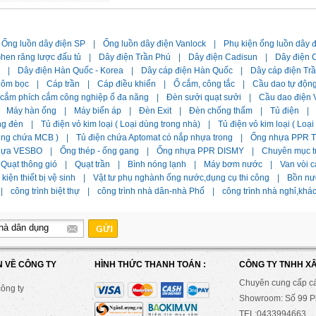
Ống luồn dây điện SP
|
Ống luồn dây điện Vanlock
|
Phụ kiện ống luồn dây 
hen răng lược đấu tủ
|
Dây điện Trần Phú
|
Dây điện Cadisun
|
Dây điện C
|
Dây điện Hàn Quốc - Korea
|
Dây cáp điện Hàn Quốc
|
Dây cáp điện Tr
hôm bọc
|
Cáp trần
|
Cáp điều khiển
|
Ổ cắm, công tắc
|
Cầu dao tự độn
 cắm phích cắm công nghiệp ổ đa năng
|
Đèn sưởi quạt sưởi
|
Cầu dao điện 
Máy hàn ống
|
Máy biến áp
|
Đèn Exit
|
Đèn chống thấm
|
Tủ điện
|
ng đèn
|
Tủ điện vỏ kim loại ( Loại dùng trong nhà)
|
Tủ điện vỏ kim loại ( Loạ
dùng chứa MCB )
|
Tủ điện chứa Aptomat có nắp nhựa trong
|
Ống nhựa PPR Ti
hựa VESBO
|
Ống thép - ống gang
|
Ống nhựa PPR DISMY
|
Chuyên mục t
Quạt thông gió
|
Quạt trần
|
Bình nóng lạnh
|
Máy bơm nước
|
Van vòi c
kiện thiết bị vệ sinh
|
Vật tư phụ nghành ống nước,dụng cụ thi công
|
Bồn nư
|
công trình biệt thự
|
công trình nhà dân-nhà Phố
|
công trình nhà nghỉ,khá
N VỀ CÔNG TY
HÌNH THỨC THANH TOÁN :
CÔNG TY TNHH X
Chuyên cung cấp c
công ty
Showroom: Số 99 Ph
TEL:0433994663