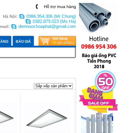
n
Hỗ trợ mua hàng
0986.954.306 (Mr Chung)
Hà Nội:
0382.879.023 (Ms Hà)
diennuochoaphat@gmail.com
mail:
Giỏ hàng
HÀNG
BÁO GIÁ
(
0
sản phẩm)