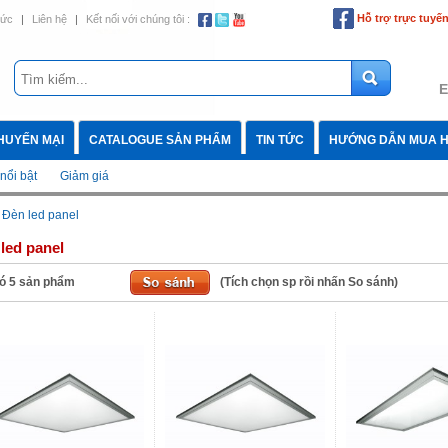
Hỗ trợ trực tuyế
tức
|
Liên hệ
|
Kết nối với chúng tôi :
E
HUYẾN MẠI
CATALOGUE SẢN PHẨM
TIN TỨC
HƯỚNG DẪN MUA 
nổi bật
Giảm giá
>
Đèn led panel
led panel
ó
5
sản phẩm
(Tích chọn sp rồi nhấn So sánh)