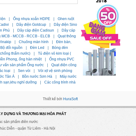
điện
|
Ống nhựa xoắn HDPE
|
Ghen ruột
adivi
|
Dây điện Goldcup
|
Dây điện Sino
ần Phú
|
Dây cáp điện Cadisun
|
Dây cáp
g MCB - MCCB - RCCB - ELCB
|
Quạt thông
Vinakip
|
Chuông màn hình
|
Đèn bàn,
Bộ đổi nguồn
|
Đèn Led
|
Bóng đèn
i chống thấm nước)
|
Tủ điện vỏ kim loại (
ền Phong, ống hàn nhiệt
|
Ống nhựa PVC
ư vấn sản phẩm Ống nước
|
Quạt điện công
ác loại
|
Sen vòi
|
Vòi xịt vệ sinh phòng
ớc Tân Á
|
Bồn nước Sơn Hà
|
Máy nước
ch sạn,khu nghỉ dưỡng
|
Các công trình nhà
Thiết kế bởi
HuraSoft
ÂY DỰNG VÀ THƯƠNG MẠI HÒA PHÁT
ác sản phẩm điên nước
úc Diễn - quận Từ Liêm - Hà Nội