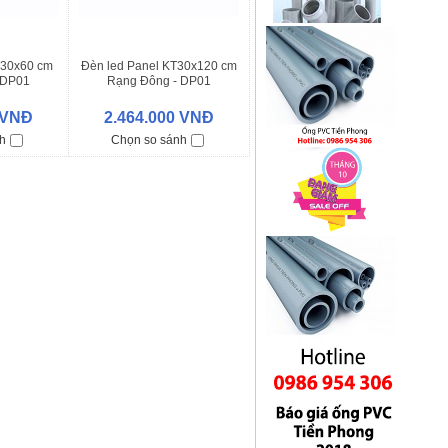
T30x60 cm
Đèn led Panel KT30x120 cm
 DP01
Rạng Đông - DP01
8W
30x120/50W
 VNĐ
2.464.000 VNĐ
h
Chọn so sánh