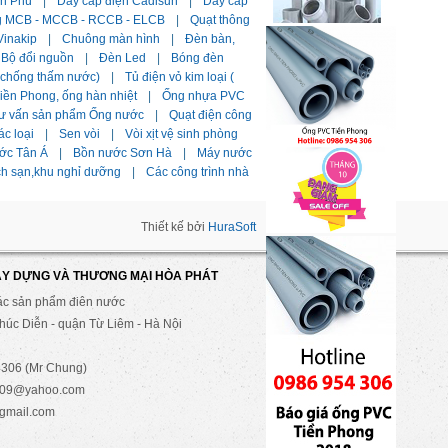
ần Phú
|
Dây cáp điện Cadisun
|
Dây cáp
g MCB - MCCB - RCCB - ELCB
|
Quạt thông
Vinakip
|
Chuông màn hình
|
Đèn bàn,
Bộ đổi nguồn
|
Đèn Led
|
Bóng đèn
i chống thấm nước)
|
Tủ điện vỏ kim loại (
ền Phong, ống hàn nhiệt
|
Ống nhựa PVC
ư vấn sản phẩm Ống nước
|
Quạt điện công
ác loại
|
Sen vòi
|
Vòi xịt vệ sinh phòng
ớc Tân Á
|
Bồn nước Sơn Hà
|
Máy nước
ch sạn,khu nghỉ dưỡng
|
Các công trình nhà
Thiết kế bởi
HuraSoft
ÂY DỰNG VÀ THƯƠNG MẠI HÒA PHÁT
ác sản phẩm điên nước
úc Diễn - quận Từ Liêm - Hà Nội
306 (Mr Chung)
2009@yahoo.com
gmail.com