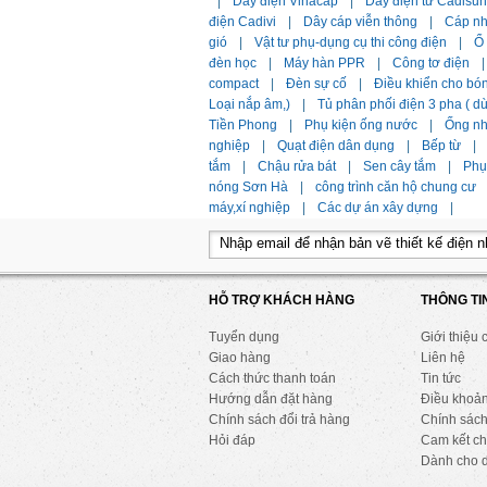
|
Dây điện Vinacap
|
Dây điện từ Cadisun
điện Cadivi
|
Dây cáp viễn thông
|
Cáp n
gió
|
Vật tư phụ-dụng cụ thi công điện
|
Ổ
đèn học
|
Máy hàn PPR
|
Công tơ điện
|
compact
|
Đèn sự cố
|
Điều khiển cho bó
Loại nắp âm,)
|
Tủ phân phối điện 3 pha ( 
Tiền Phong
|
Phụ kiện ống nước
|
Ống n
nghiệp
|
Quạt điện dân dụng
|
Bếp từ
|
tắm
|
Chậu rửa bát
|
Sen cây tắm
|
Phụ 
nóng Sơn Hà
|
công trình căn hộ chung cư
máy,xí nghiệp
|
Các dự án xây dựng
|
HỖ TRỢ KHÁCH HÀNG
THÔNG TI
Tuyển dụng
Giới thiệu 
Giao hàng
Liên hệ
Cách thức thanh toán
Tin tức
Hướng dẫn đặt hàng
Điều khoả
Chính sách đổi trả hàng
Chính sách
Hỏi đáp
Cam kết ch
Dành cho 