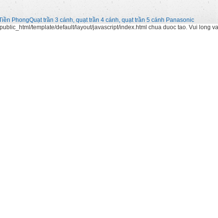
Tiền Phong
Quạt trần 3 cánh, quạt trần 4 cánh, quạt trần 5 cánh Panasonic
ublic_html/template/default/layout/javascript/index.html chua duoc tao. Vui long v