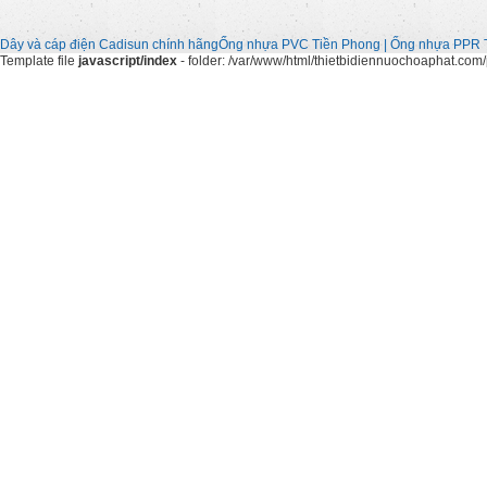
Dây và cáp điện Cadisun chính hãng
Ống nhựa PVC Tiền Phong | Ống nhựa PPR 
Template file
javascript/index
- folder: /var/www/html/thietbidiennuochoaphat.com/p