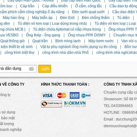
|
Dây điện Hàn Quốc - Korea
|
Dây cáp điện Hàn Quốc
|
Dây cáp điện Tr
hôm bọc
|
Cáp trần
|
Cáp điều khiển
|
Ổ cắm, công tắc
|
Cầu dao tự độn
 cắm phích cắm công nghiệp ổ đa năng
|
Đèn sưởi quạt sưởi
|
Cầu dao điện 
Máy hàn ống
|
Máy biến áp
|
Đèn Exit
|
Đèn chống thấm
|
Tủ điện
|
ng đèn
|
Tủ điện vỏ kim loại ( Loại dùng trong nhà)
|
Tủ điện vỏ kim loại ( Loạ
dùng chứa MCB )
|
Tủ điện chứa Aptomat có nắp nhựa trong
|
Ống nhựa PPR Ti
hựa VESBO
|
Ống thép - ống gang
|
Ống nhựa PPR DISMY
|
Chuyên mục t
Quạt thông gió
|
Quạt trần
|
Bình nóng lạnh
|
Máy bơm nước
|
Van vòi c
kiện thiết bị vệ sinh
|
Vật tư phụ nghành ống nước,dụng cụ thi công
|
Bồn nư
|
công trình biệt thự
|
công trình nhà dân-nhà Phố
|
công trình nhà nghỉ,khá
N VỀ CÔNG TY
HÌNH THỨC THANH TOÁN :
CÔNG TY TNHH X
Chuyên cung cấp c
công ty
Showroom: Số 99 Ph
TEL:0433994663
n sử dụng
HOTLINE : 0986954
 bảo mật
Email : ducchung
ất lượng
diennuochoaphat@
doanh nghiệp