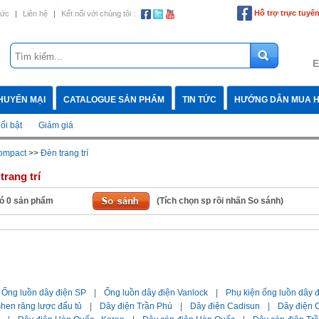
Hỗ trợ trực tuyế
tức
|
Liên hệ
|
Kết nối với chúng tôi :
E
HUYẾN MẠI
CATALOGUE SẢN PHẨM
TIN TỨC
HƯỚNG DẪN MUA 
ổi bật
Giảm giá
ompact
>>
Đèn trang trí
trang trí
ó
0
sản phẩm
(Tích chọn sp rồi nhấn So sánh)
Ống luồn dây điện SP
|
Ống luồn dây điện Vanlock
|
Phụ kiện ống luồn dây 
hen răng lược đấu tủ
|
Dây điện Trần Phú
|
Dây điện Cadisun
|
Dây điện C