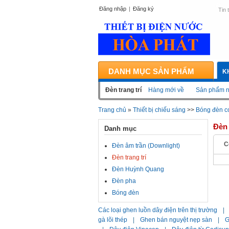
Đăng nhập
|
Đăng ký
Tin 
DANH MỤC SẢN PHẨM
K
Đèn trang trí
Hàng mới về
Sản phẩm n
Trang chủ
»
Thiết bị chiếu sáng
>>
Bóng đèn c
Đèn 
Danh mục
C
Đèn âm trần (Downlight)
Đèn trang trí
Đèn Huỳnh Quang
Đèn pha
Bóng đèn
Các loại ghen luồn dây điện trên thị trường
|
gà lõi thép
|
Ghen bán nguyệt nẹp sàn
|
G