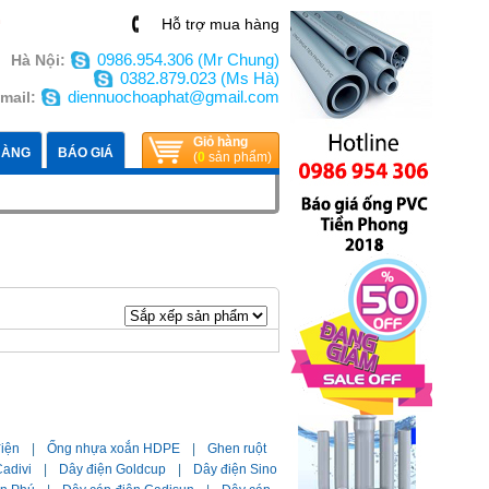
n
Hỗ trợ mua hàng
0986.954.306 (Mr Chung)
Hà Nội:
0382.879.023 (Ms Hà)
diennuochoaphat@gmail.com
mail:
Giỏ hàng
HÀNG
BÁO GIÁ
(
0
sản phẩm)
điện
|
Ống nhựa xoắn HDPE
|
Ghen ruột
adivi
|
Dây điện Goldcup
|
Dây điện Sino