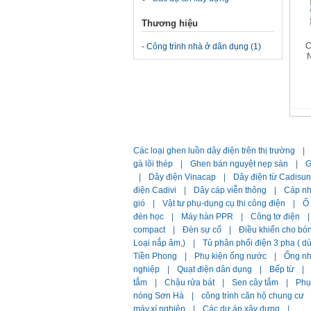
Thương hiệu
C
-
Công trình nhà ở dân dụng (1)
Các loại ghen luồn dây điện trên thị trường
|
gà lõi thép
|
Ghen bán nguyệt nẹp sàn
|
G
|
Dây điện Vinacap
|
Dây điện từ Cadisun
điện Cadivi
|
Dây cáp viễn thông
|
Cáp n
gió
|
Vật tư phụ-dụng cụ thi công điện
|
Ổ
đèn học
|
Máy hàn PPR
|
Công tơ điện
|
compact
|
Đèn sự cố
|
Điều khiển cho bó
Loại nắp âm,)
|
Tủ phân phối điện 3 pha ( 
Tiền Phong
|
Phụ kiện ống nước
|
Ống n
nghiệp
|
Quạt điện dân dụng
|
Bếp từ
|
tắm
|
Chậu rửa bát
|
Sen cây tắm
|
Phụ 
nóng Sơn Hà
|
công trình căn hộ chung cư
máy,xí nghiệp
|
Các dự án xây dựng
|