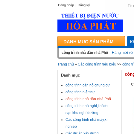
Đăng nhập
|
Đăng ký
Tin 
DANH MỤC SẢN PHẨM
K
công trình nhà dân-nhà Phố
Hàng mới về
Trang chủ
»
Các công trình tiêu biểu
>>
công t
công
Danh mục
C
công trình căn hộ chung cư
công trình biệt thự
công trình nhà dân-nhà Phố
công trình nhà nghỉ,khách
sạn,khu nghỉ dưỡng
Các công trình nhà máy,xí
nghiệp
Các dự án xây dựng