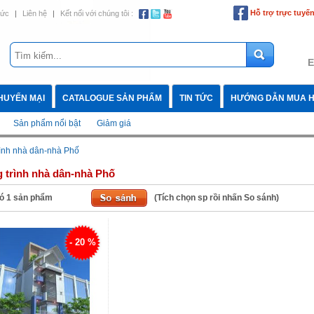
Hỗ trợ trực tuyế
tức
|
Liên hệ
|
Kết nối với chúng tôi :
E
HUYẾN MẠI
CATALOGUE SẢN PHẨM
TIN TỨC
HƯỚNG DẪN MUA 
Sản phẩm nổi bật
Giảm giá
rình nhà dân-nhà Phố
 trình nhà dân-nhà Phố
ó
1
sản phẩm
(Tích chọn sp rồi nhấn So sánh)
- 20 %