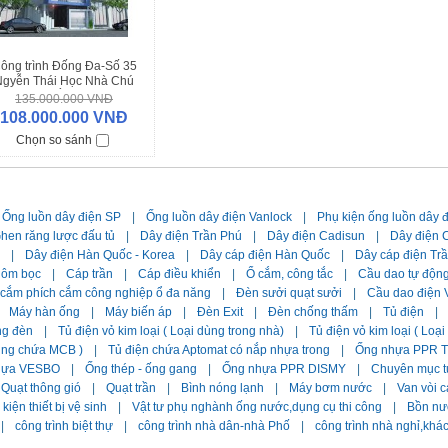
ông trình Đống Đa-Số 35
Ngyễn Thái Học Nhà Chú
Bằng
135.000.000 VNĐ
108.000.000 VNĐ
Chọn so sánh
Ống luồn dây điện SP
|
Ống luồn dây điện Vanlock
|
Phụ kiện ống luồn dây 
hen răng lược đấu tủ
|
Dây điện Trần Phú
|
Dây điện Cadisun
|
Dây điện C
|
Dây điện Hàn Quốc - Korea
|
Dây cáp điện Hàn Quốc
|
Dây cáp điện Tr
hôm bọc
|
Cáp trần
|
Cáp điều khiển
|
Ổ cắm, công tắc
|
Cầu dao tự độn
 cắm phích cắm công nghiệp ổ đa năng
|
Đèn sưởi quạt sưởi
|
Cầu dao điện 
Máy hàn ống
|
Máy biến áp
|
Đèn Exit
|
Đèn chống thấm
|
Tủ điện
|
ng đèn
|
Tủ điện vỏ kim loại ( Loại dùng trong nhà)
|
Tủ điện vỏ kim loại ( Loạ
dùng chứa MCB )
|
Tủ điện chứa Aptomat có nắp nhựa trong
|
Ống nhựa PPR Ti
hựa VESBO
|
Ống thép - ống gang
|
Ống nhựa PPR DISMY
|
Chuyên mục t
Quạt thông gió
|
Quạt trần
|
Bình nóng lạnh
|
Máy bơm nước
|
Van vòi c
kiện thiết bị vệ sinh
|
Vật tư phụ nghành ống nước,dụng cụ thi công
|
Bồn nư
|
công trình biệt thự
|
công trình nhà dân-nhà Phố
|
công trình nhà nghỉ,khá