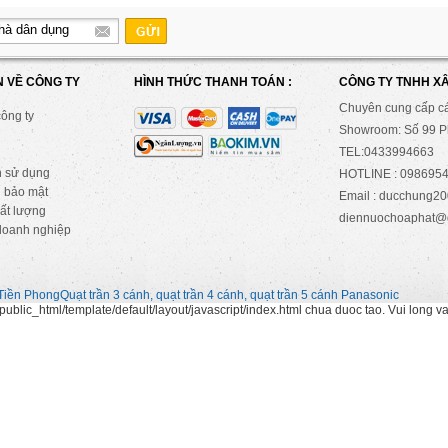
N VỀ CÔNG TY
HÌNH THỨC THANH TOÁN :
CÔNG TY TNHH X
Chuyên cung cấp c
công ty
Showroom: Số 99 Ph
TEL:0433994663
n sử dụng
HOTLINE : 0986954
 bảo mật
Email : ducchung
ất lượng
diennuochoaphat@
doanh nghiệp
Tiền Phong
Quạt trần 3 cánh, quạt trần 4 cánh, quạt trần 5 cánh Panasonic
ublic_html/template/default/layout/javascript/index.html chua duoc tao. Vui long v