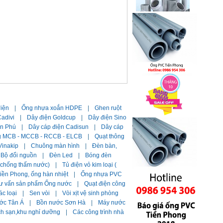
điện
|
Ống nhựa xoắn HDPE
|
Ghen ruột
adivi
|
Dây điện Goldcup
|
Dây điện Sino
ần Phú
|
Dây cáp điện Cadisun
|
Dây cáp
g MCB - MCCB - RCCB - ELCB
|
Quạt thông
Vinakip
|
Chuông màn hình
|
Đèn bàn,
Bộ đổi nguồn
|
Đèn Led
|
Bóng đèn
i chống thấm nước)
|
Tủ điện vỏ kim loại (
ền Phong, ống hàn nhiệt
|
Ống nhựa PVC
ư vấn sản phẩm Ống nước
|
Quạt điện công
ác loại
|
Sen vòi
|
Vòi xịt vệ sinh phòng
ớc Tân Á
|
Bồn nước Sơn Hà
|
Máy nước
ch sạn,khu nghỉ dưỡng
|
Các công trình nhà