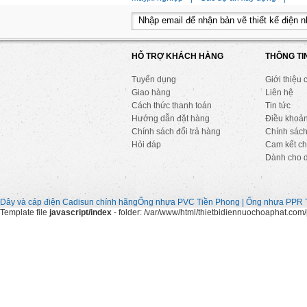
HỖ TRỢ KHÁCH HÀNG
THÔNG TI
Tuyển dụng
Giới thiệu 
Giao hàng
Liên hệ
Cách thức thanh toán
Tin tức
Hướng dẫn đặt hàng
Điều khoả
Chính sách đổi trả hàng
Chính sách
Hỏi đáp
Cam kết ch
Dành cho 
Dây và cáp điện Cadisun chính hãng
Ống nhựa PVC Tiền Phong | Ống nhựa PPR 
Template file
javascript/index
- folder: /var/www/html/thietbidiennuochoaphat.com/p