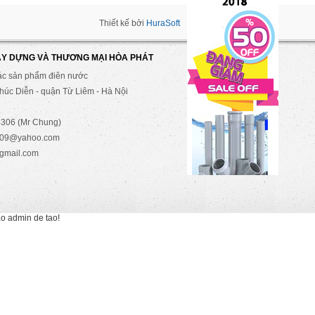
Thiết kế bởi
HuraSoft
ÂY DỰNG VÀ THƯƠNG MẠI HÒA PHÁT
ác sản phẩm điên nước
úc Diễn - quận Từ Liêm - Hà Nội
306 (Mr Chung)
2009@yahoo.com
gmail.com
ao admin de tao!