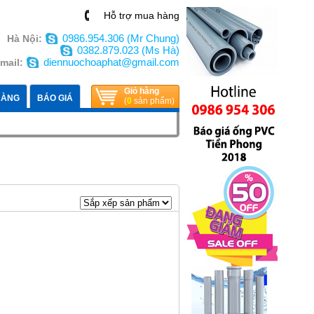
n
Hỗ trợ mua hàng
0986.954.306 (Mr Chung)
Hà Nội:
0382.879.023 (Ms Hà)
diennuochoaphat@gmail.com
mail:
Giỏ hàng
HÀNG
BÁO GIÁ
(
0
sản phẩm)