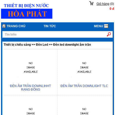
Giỏ hàng
(
0
)
0
đ
TRANG CHỦ
TIN TỨC
MENU
Thiết bị chiếu sáng
>>
Đèn Led
>>
Đèn led downlight âm trần
ĐÈN ÂM TRẦN DOWNLIHHT
ĐÈN ÂM TRẦN DOWNLIGHT TLC
RẠNG ĐÔNG