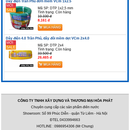
Dây điện Trần Phú đơn mềm VCm 1x2.5
MỚI
Mã SP: DTP 1x2,5 mm
SALE
Tình trạng:
Còn hàng
10.330 đ
8.161 đ
Dây điện 4.0 Trần Phú, dây đôi mềm dẹt VCm 2x4.0
MỚI
Mã SP: DTP 2x4
SALE
Tình trạng:
Còn hàng
33.500 đ
26.465 đ
CÔNG TY TNHH XÂY DỰNG VÀ THƯƠNG MẠI HÒA PHÁT
Chuyên cung cấp các sản phẩm điên nước
Showroom: Số 99 Phúc Diễn - quận Từ Liêm - Hà Nội
ĐTEL:0433994663
HOTLINE : 0986954306 (Mr Chung)