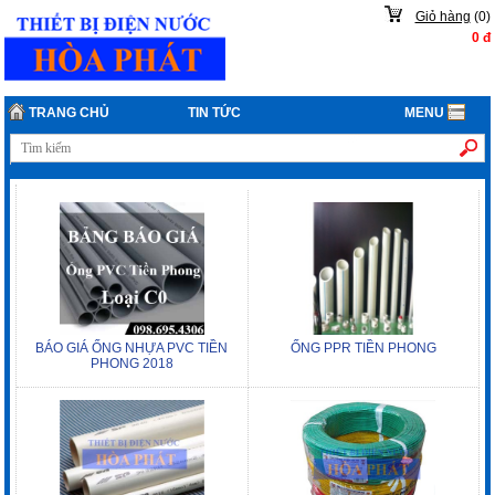
Giỏ hàng
(
0
)
0
đ
TRANG CHỦ
TIN TỨC
MENU
BÁO GIÁ ỐNG NHỰA PVC TIỀN
ỐNG PPR TIỀN PHONG
PHONG 2018