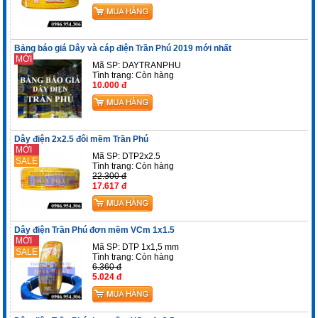
Bảng báo giá Dây và cáp điện Trần Phú 2019 mới nhất
MỚI
Mã SP: DAYTRANPHU
Tình trạng:
Còn hàng
10.000 đ
Dây điện 2x2.5 đôi mềm Trần Phú
MỚI
Mã SP: DTP2x2.5
SALE
Tình trạng:
Còn hàng
22.300 đ
17.617 đ
Dây điện Trần Phú đơn mềm VCm 1x1.5
MỚI
Mã SP: DTP 1x1,5 mm
SALE
Tình trạng:
Còn hàng
6.360 đ
5.024 đ