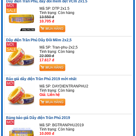
Dây điện Trần Phú, dây đôi mềm dẹt VCm 2x1.5
MỚI
Mã SP: DTP 2x1.5
SALE
Tình trạng:
Còn hàng
13.550 đ
10.705 đ
Dây điện Trần Phú Dây Đôi Mềm 2x2,5
MỚI
Mã SP: Tran-phu-2x2,5
SALE
Tình trạng:
Còn hàng
22.300 đ
17.617 đ
Báo giá dây điện Trần Phú 2019 mới nhất
MỚI
Mã SP: DAYDIENTRANPHU2
Tình trạng:
Còn hàng
Giá: Liên hệ
Bảng báo giá Dây điện Trần Phú 2019
MỚI
Mã SP: BGTRANPHU2019
Tình trạng:
Còn hàng
10.000 đ