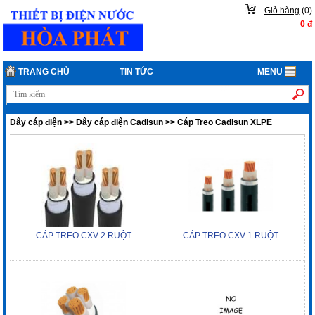
Giỏ hàng
(
0
)
0
đ
TRANG CHỦ
TIN TỨC
MENU
Dây cáp điện
>>
Dây cáp điện Cadisun
>>
Cáp Treo Cadisun XLPE
CÁP TREO CXV 2 RUỘT
CÁP TREO CXV 1 RUỘT