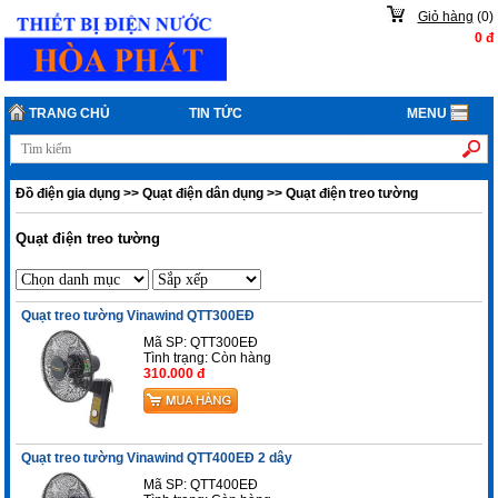
Giỏ hàng
(
0
)
0
đ
TRANG CHỦ
TIN TỨC
MENU
Đồ điện gia dụng
>>
Quạt điện dân dụng
>>
Quạt điện treo tường
Quạt điện treo tường
Quạt treo tường Vinawind QTT300EĐ
Mã SP: QTT300EĐ
Tình trạng:
Còn hàng
310.000 đ
Quạt treo tường Vinawind QTT400EĐ 2 dây
Mã SP: QTT400EĐ