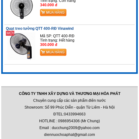
Tình trạng:
Còn hàng
340.000 đ
Quạt treo tường QTT 400-RĐ Vinawind
MỚI
Mã SP: QTT 400-RĐ
Tình trạng: Hết hàng
300.000 đ
CÔNG TY TNHH XÂY DỰNG VÀ THƯƠNG MẠI HÒA PHÁT
Chuyên cung cấp các sản phẩm điên nước
Showroom: Số 99 Phúc Diễn - quận Từ Liêm - Hà Nội
ĐTEL:0433994663
HOTLINE : 0986954306 (Mr Chung)
Email : ducchung2009@yahoo.com
diennuochoaphat@gmail.com