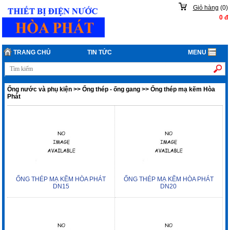
Giỏ hàng
(
0
)
0
đ
TRANG CHỦ
TIN TỨC
MENU
Ống nước và phụ kiện
>>
Ống thép - ống gang
>>
Ống thép mạ kẽm Hòa
Phát
ỐNG THÉP MẠ KẼM HÒA PHÁT
ỐNG THÉP MẠ KẼM HÒA PHÁT
DN15
DN20