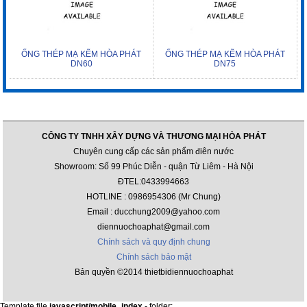
ỐNG THÉP MẠ KẼM HÒA PHÁT
ỐNG THÉP MẠ KẼM HÒA PHÁT
DN60
DN75
CÔNG TY TNHH XÂY DỰNG VÀ THƯƠNG MẠI HÒA PHÁT
Chuyên cung cấp các sản phẩm điên nước
Showroom: Số 99 Phúc Diễn - quận Từ Liêm - Hà Nội
ĐTEL:0433994663
HOTLINE : 0986954306 (Mr Chung)
Email : ducchung2009@yahoo.com
diennuochoaphat@gmail.com
Chính sách và quy định chung
Chính sách bảo mật
Bản quyền ©2014 thietbidiennuochoaphat
Template file
javascript/mobile_index
- folder: