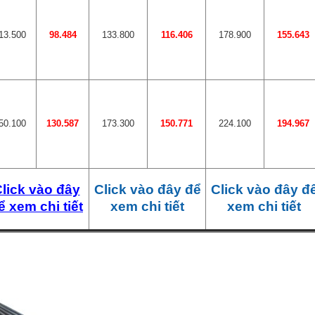
13.500
98.484
133.800
116.406
178.900
155.643
50.100
130.587
173.300
150.771
224.100
194.967
lick vào đây
Click vào đây để
Click vào đây đ
ể xem chi tiết
xem chi tiết
xem chi tiết