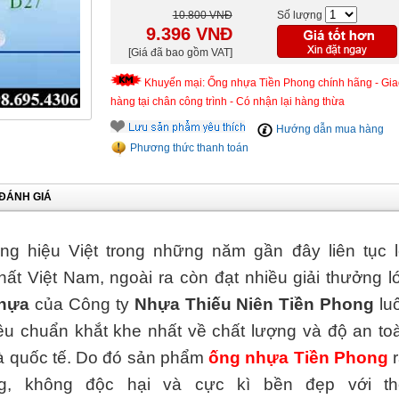
10.800 VNĐ
Số lượng
9.396
VNĐ
[Giá đã bao gồm VAT]
Khuyến mại: Ống nhựa Tiền Phong chính hãng - Gia
hàng tại chân công trình - Có nhận lại hàng thừa
Hướng dẫn mua hàng
Phương thức thanh toán
ĐÁNH GIÁ
ng hiệu Việt trong những năm gần đây liên tục l
nhất Việt Nam, ngoài ra còn đạt nhiều giải thưởng l
hựa
của Công ty
Nhựa Thiếu Niên Tiền Phong
lu
êu chuẩn khắt khe nhất về chất lượng và độ an to
à quốc tế. Do đó sản phẩm
ống nhựa Tiền Phong
r
ng, không độc hại và cực kì bền đẹp với th