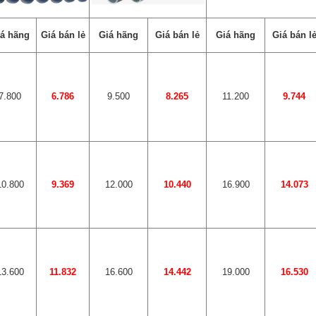
á hãng
Giá bán lẻ
Giá hãng
Giá bán lẻ
Giá hãng
Giá bán l
7.800
6.786
9.500
8.265
11.200
9.744
10.800
9.369
12.000
10.440
16.900
14.073
13.600
11.832
16.600
14.442
19.000
16.530