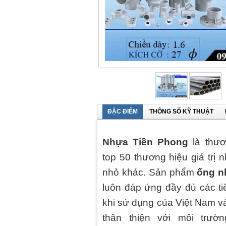
ĐẶC ĐIỂM
THÔNG SỐ KỸ THUẬT
Nhựa Tiền Phong
là thươ
top 50 thương hiệu giá trị 
nhỏ khác. Sản phẩm
ống n
luôn đáp ứng đầy đủ các ti
khi sử dụng của Việt Nam v
thân thiện với môi trườ