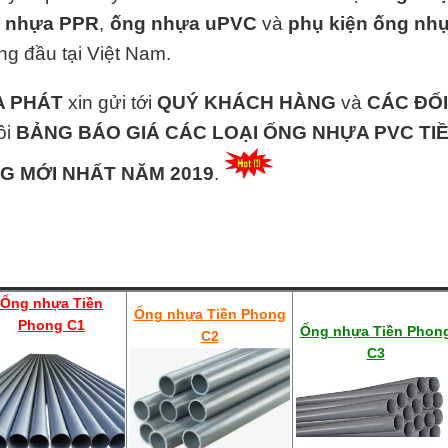
 nhựa PPR
,
ống nhựa uPVC
và
phụ kiện ống nh
g đầu tại Việt Nam.
A PHÁT
xin gửi tới
QUÝ KHÁCH HÀNG
và
CÁC ĐỐI
ôi
BẢNG BÁO GIÁ CÁC LOẠI ỐNG NHỰA PVC TI
G MỚI NHẤT NĂM 2019
.
Ống nhựa Tiền
Ống nhựa Tiền Phong
Phong C1
Ống nhựa Tiền Phon
C2
C3