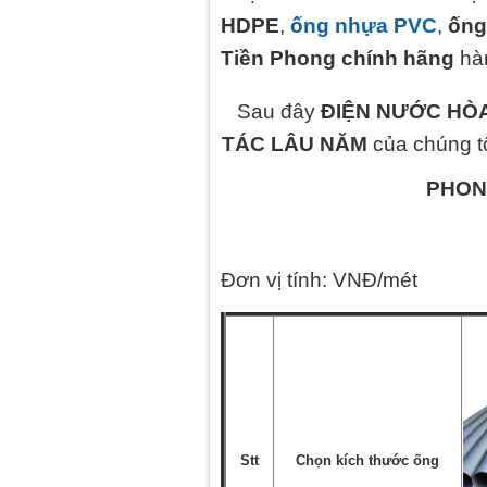
HDPE
,
ống nhựa PVC
,
ống
Tiền Phong chính hãng
hàn
Sau đây
ĐIỆN NƯỚC HÒ
TÁC LÂU NĂM
của chúng t
PHON
Đơn vị tính: VNĐ/mét
Stt
Chọn kích thước ống