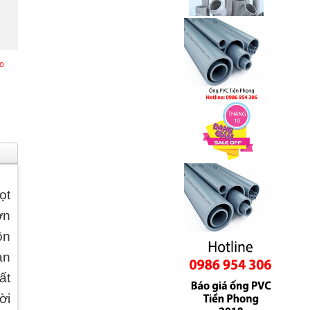
o
ọt
ớn
ôn
àn
ất
ời