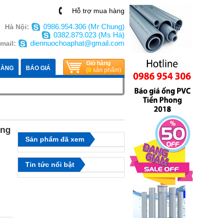
n
Hỗ trợ mua hàng
0986.954.306 (Mr Chung)
Hà Nội:
0382.879.023 (Ms Hà)
diennuochoaphat@gmail.com
mail:
Giỏ hàng
HÀNG
BÁO GIÁ
(
0
sản phẩm)
ong
Sản phẩm đã xem
Tin tức nổi bật