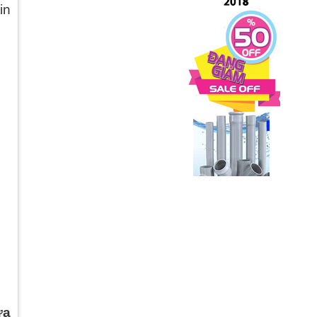
in
ựa