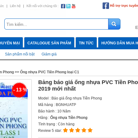
Hỗ trợ trực tuyế
tức
|
Liên hệ
|
Kết nối với chúng tôi :
E
HUYẾN MẠI
CATALOGUE SẢN PHẨM
TIN TỨC
HƯỚNG DẪN MUA 
Sản phẩm nổi bật
Giảm giá
n Phong
>>
Ống nhựa PVC Tiền Phong loại C1
Bảng báo giá ống nhựa PVC Tiền Ph
2019 mới nhất
- 13 %
Model : Báo giá ống nhựa Tiền Phong
Mã hàng : BGNHUATP
Bảo hành : 10 Năm
Hãng :
Ống nhựa Tiền Phong
Tình trạng : Còn hàng
Review 5 star: