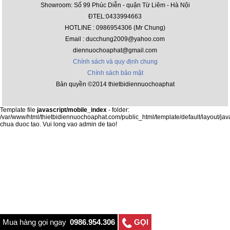
Showroom: Số 99 Phúc Diễn - quận Từ Liêm - Hà Nội
ĐTEL:0433994663
HOTLINE : 0986954306 (Mr Chung)
Email : ducchung2009@yahoo.com
diennuochoaphat@gmail.com
Chính sách và quy định chung
Chính sách bảo mật
Bản quyền ©2014 thietbidiennuochoaphat
Template file
javascript/mobile_index
- folder:
/var/www/html/thietbidiennuochoaphat.com/public_html/template/default/layout/jav
chua duoc tao. Vui long vao admin de tao!
Mua hàng gọi ngay
0986.954.306
GỌI