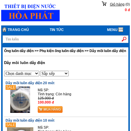
Giỏ hàng
(
0
)
0
đ
TRANG CHỦ
TIN TỨC
MENU
Ống luồn dây điện
>>
Phụ kiện ống luồn dây điện
>>
Dây mồi luồn dây điện
Dây mồi luồn dây điện
Dây mồi luồn dây điện 20 mét
SALE
Mã SP:
Tình trạng:
Còn hàng
125.000 đ
100.000 đ
Dây mồi luồn dây điện 10 mét
SALE
Mã SP: