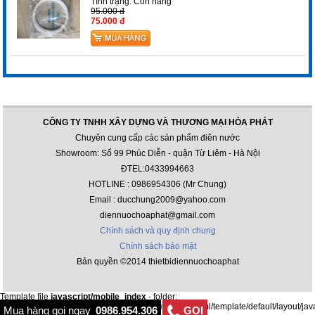
Tình trạng:
Còn hàng
95.000 đ
75.000 đ
CÔNG TY TNHH XÂY DỰNG VÀ THƯƠNG MẠI HÒA PHÁT
Chuyên cung cấp các sản phẩm điên nước
Showroom: Số 99 Phúc Diễn - quận Từ Liêm - Hà Nội
ĐTEL:0433994663
HOTLINE : 0986954306 (Mr Chung)
Email : ducchung2009@yahoo.com
diennuochoaphat@gmail.com
Chính sách và quy định chung
Chính sách bảo mật
Bản quyền ©2014 thietbidiennuochoaphat
Template file
javascript/mobile_index
- folder:
/var/www/html/thietbidiennuochoaphat.com/public_html/template/default/layout/jav
Mua hàng gọi ngay
0986.954.306
GỌI