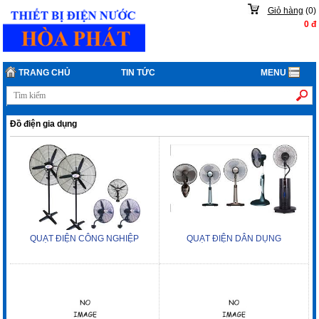
Giỏ hàng
(
0
)
0
đ
TRANG CHỦ
TIN TỨC
MENU
Đồ điện gia dụng
QUẠT ĐIỆN CÔNG NGHIỆP
QUẠT ĐIỆN DÂN DỤNG