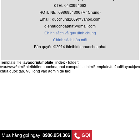
ĐTEL:0433994663
HOTLINE : 0986954306 (Mr Chung)
Email : ducchung2009@yahoo.com
diennuochoaphat@gmail.com
Chính sách và quy định chung
Chính sách bảo mật
Bản quyền ©2014 thietbidiennuochoaphat
Template file
javascript/mobile_index
- folder:
/var/www/html/thietbidiennuochoaphat.com/public_html/template/default/layout/jav
chua duoc tao. Vui long vao admin de tao!
Mua hàng gọi ngay
0986.954.306
GỌI