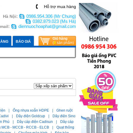
n
Hỗ trợ mua hàng
0986.954.306 (Mr Chung)
Hà Nội:
0382.879.023 (Ms Hà)
diennuochoaphat@gmail.com
mail:
Giỏ hàng
HÀNG
BÁO GIÁ
(
0
sản phẩm)
điện
|
Ống nhựa xoắn HDPE
|
Ghen ruột
adivi
|
Dây điện Goldcup
|
Dây điện Sino
ần Phú
|
Dây cáp điện Cadisun
|
Dây cáp
g MCB - MCCB - RCCB - ELCB
|
Quạt thông