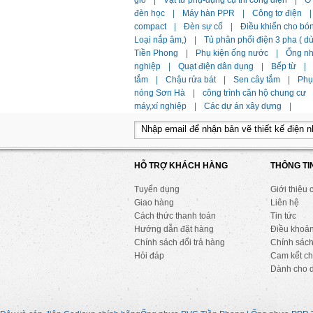
gió
|
Vật tư phụ-dụng cụ thi công điện
|
Ổ
đèn học
|
Máy hàn PPR
|
Công tơ điện
|
compact
|
Đèn sự cố
|
Điều khiển cho bó
Loại nắp âm,)
|
Tủ phân phối điện 3 pha ( 
Tiền Phong
|
Phụ kiện ống nước
|
Ống n
nghiệp
|
Quạt điện dân dụng
|
Bếp từ
|
tắm
|
Chậu rửa bát
|
Sen cây tắm
|
Phụ 
nóng Sơn Hà
|
công trình căn hộ chung cư
máy,xí nghiệp
|
Các dự án xây dựng
|
HỖ TRỢ KHÁCH HÀNG
THÔNG TI
Tuyển dụng
Giới thiệu 
Giao hàng
Liên hệ
Cách thức thanh toán
Tin tức
Hướng dẫn đặt hàng
Điều khoả
Chính sách đổi trả hàng
Chính sách
Hỏi đáp
Cam kết ch
Dành cho 