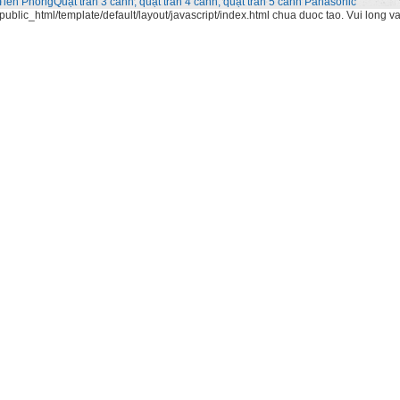
Tiền Phong
Quạt trần 3 cánh, quạt trần 4 cánh, quạt trần 5 cánh Panasonic
ublic_html/template/default/layout/javascript/index.html chua duoc tao. Vui long v