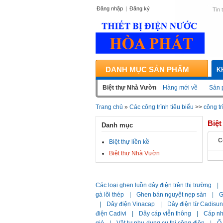
Đăng nhập
|
Đăng ký
Tin 
DANH MỤC SẢN PHẨM
K
Biệt thự Nhà Vườn
Hàng mới về
Sản 
Trang chủ
»
Các công trình tiêu biểu
>>
công tr
Biệ
Danh mục
C
Biệt thự liền kề
Biệt thự Nhà Vườn
Các loại ghen luồn dây điện trên thị trường
|
gà lõi thép
|
Ghen bán nguyệt nẹp sàn
|
G
|
Dây điện Vinacap
|
Dây điện từ Cadisun
điện Cadivi
|
Dây cáp viễn thông
|
Cáp n