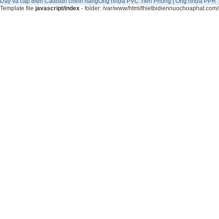
Dây và cáp điện Cadisun chính hãng
Ống nhựa PVC Tiền Phong | Ống nhựa PPR 
Template file
javascript/index
- folder: /var/www/html/thietbidiennuochoaphat.com/p