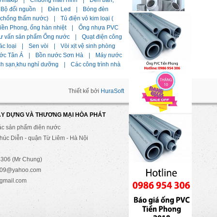
Vinakip
|
Chuông màn hình
|
Đèn bàn,
Bộ đổi nguồn
|
Đèn Led
|
Bóng đèn
i chống thấm nước)
|
Tủ điện vỏ kim loại (
ền Phong, ống hàn nhiệt
|
Ống nhựa PVC
ư vấn sản phẩm Ống nước
|
Quạt điện công
ác loại
|
Sen vòi
|
Vòi xịt vệ sinh phòng
ớc Tân Á
|
Bồn nước Sơn Hà
|
Máy nước
ch sạn,khu nghỉ dưỡng
|
Các công trình nhà
Thiết kế bởi
HuraSoft
ÂY DỰNG VÀ THƯƠNG MẠI HÒA PHÁT
ác sản phẩm điên nước
úc Diễn - quận Từ Liêm - Hà Nội
306 (Mr Chung)
2009@yahoo.com
gmail.com