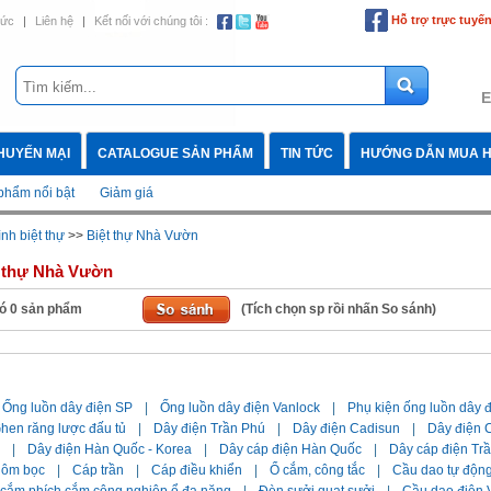
Hỗ trợ trực tuyế
tức
|
Liên hệ
|
Kết nối với chúng tôi :
E
HUYẾN MẠI
CATALOGUE SẢN PHẨM
TIN TỨC
HƯỚNG DẪN MUA 
phẩm nổi bật
Giảm giá
ình biệt thự
>>
Biệt thự Nhà Vườn
t thự Nhà Vườn
ó
0
sản phẩm
(Tích chọn sp rồi nhấn So sánh)
Ống luồn dây điện SP
|
Ống luồn dây điện Vanlock
|
Phụ kiện ống luồn dây 
hen răng lược đấu tủ
|
Dây điện Trần Phú
|
Dây điện Cadisun
|
Dây điện C
|
Dây điện Hàn Quốc - Korea
|
Dây cáp điện Hàn Quốc
|
Dây cáp điện Tr
hôm bọc
|
Cáp trần
|
Cáp điều khiển
|
Ổ cắm, công tắc
|
Cầu dao tự độn