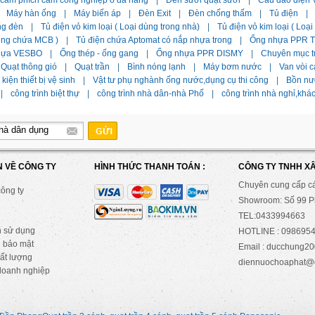
 cắm phích cắm công nghiệp ổ đa năng
|
Đèn sưởi quạt sưởi
|
Cầu dao điện 
Máy hàn ống
|
Máy biến áp
|
Đèn Exit
|
Đèn chống thấm
|
Tủ điện
|
ng đèn
|
Tủ điện vỏ kim loại ( Loại dùng trong nhà)
|
Tủ điện vỏ kim loại ( Loạ
dùng chứa MCB )
|
Tủ điện chứa Aptomat có nắp nhựa trong
|
Ống nhựa PPR Ti
hựa VESBO
|
Ống thép - ống gang
|
Ống nhựa PPR DISMY
|
Chuyên mục t
Quạt thông gió
|
Quạt trần
|
Bình nóng lạnh
|
Máy bơm nước
|
Van vòi c
kiện thiết bị vệ sinh
|
Vật tư phụ nghành ống nước,dụng cụ thi công
|
Bồn nư
|
công trình biệt thự
|
công trình nhà dân-nhà Phố
|
công trình nhà nghỉ,khá
N VỀ CÔNG TY
HÌNH THỨC THANH TOÁN :
CÔNG TY TNHH X
Chuyên cung cấp c
công ty
Showroom: Số 99 Ph
TEL:0433994663
n sử dụng
HOTLINE : 0986954
 bảo mật
Email : ducchung
ất lượng
diennuochoaphat@
doanh nghiệp