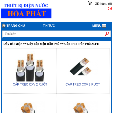
Giỏ hàng
(
0
)
0
đ
TRANG CHỦ
TIN TỨC
MENU
Dây cáp điện
>>
Dây cáp điện Trần Phú
>>
Cáp Treo Trần Phú XLPE
CÁP TREO CXV 2 RUỘT
CÁP TREO CXV 3 RUỘT