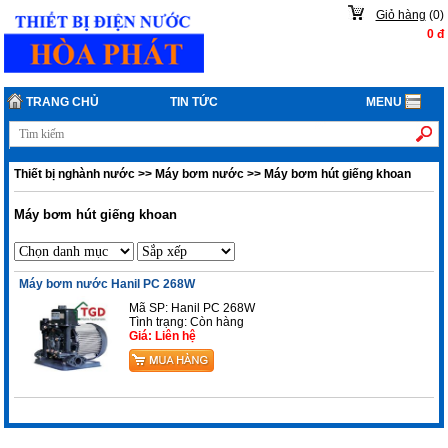
Giỏ hàng
(
0
)
0
đ
TRANG CHỦ
TIN TỨC
MENU
Thiết bị nghành nước
>>
Máy bơm nước
>>
Máy bơm hút giếng khoan
Máy bơm hút giếng khoan
Máy bơm nước Hanil PC 268W
Mã SP: Hanil PC 268W
Tình trạng:
Còn hàng
Giá: Liên hệ