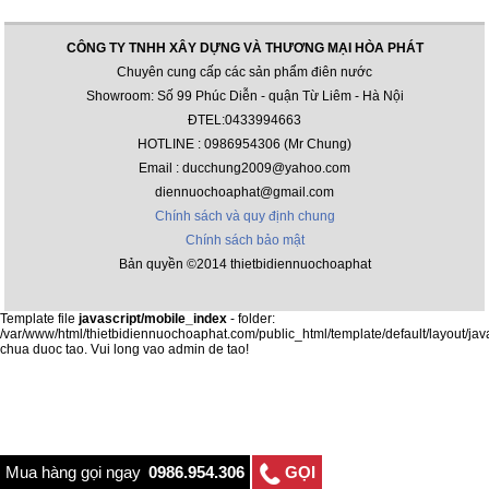
CÔNG TY TNHH XÂY DỰNG VÀ THƯƠNG MẠI HÒA PHÁT
Chuyên cung cấp các sản phẩm điên nước
Showroom: Số 99 Phúc Diễn - quận Từ Liêm - Hà Nội
ĐTEL:0433994663
HOTLINE : 0986954306 (Mr Chung)
Email : ducchung2009@yahoo.com
diennuochoaphat@gmail.com
Chính sách và quy định chung
Chính sách bảo mật
Bản quyền ©2014 thietbidiennuochoaphat
Template file
javascript/mobile_index
- folder:
/var/www/html/thietbidiennuochoaphat.com/public_html/template/default/layout/jav
chua duoc tao. Vui long vao admin de tao!
Mua hàng gọi ngay
0986.954.306
GỌI