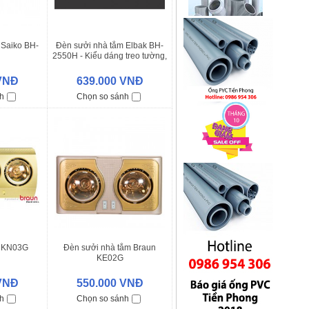
 Saiko BH-
Đèn sưởi nhà tắm Elbak BH-
2550H - Kiểu dáng treo tường,
an toàn tuyệt đối
 VNĐ
639.000 VNĐ
h
Chọn so sánh
n KN03G
Đèn sưởi nhà tắm Braun
KE02G
 VNĐ
550.000 VNĐ
h
Chọn so sánh