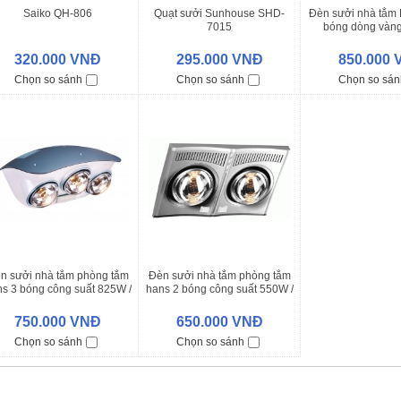
Saiko QH-806
Quạt sưởi Sunhouse SHD-
Đèn sưởi nhà tắm 
7015
bóng dòng vàng
GOLDEN) 825 W
320.000 VNĐ
295.000 VNĐ
850.000
Chọn so sánh
Chọn so sánh
Chọn so sán
n sưởi nhà tắm phòng tắm
Đèn sưởi nhà tắm phòng tắm
s 3 bóng công suất 825W /
hans 2 bóng công suất 550W /
H3B1100
H2B610
750.000 VNĐ
650.000 VNĐ
Chọn so sánh
Chọn so sánh