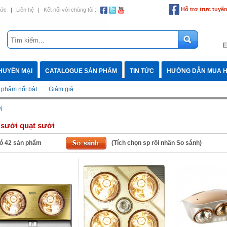
Hỗ trợ trực tuyế
tức
|
Liên hệ
|
Kết nối với chúng tôi :
E
HUYẾN MẠI
CATALOGUE SẢN PHẨM
TIN TỨC
HƯỚNG DẪN MUA 
 phẩm nổi bật
Giảm giá
i
sưởi quạt sưởi
ó
42
sản phẩm
(Tích chọn sp rồi nhấn So sánh)