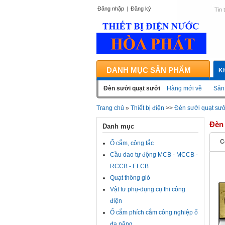
Đăng nhập
|
Đăng ký
Tin 
DANH MỤC SẢN PHẨM
K
Đèn sưởi quạt sưởi
Hàng mới về
Sản
Trang chủ
»
Thiết bị điện
>>
Đèn sưởi quạt sưở
Đèn 
Danh mục
C
Ổ cắm, công tắc
Cầu dao tự động MCB - MCCB -
RCCB - ELCB
Quạt thông gió
Vật tư phụ-dụng cụ thi công
điện
Ổ cắm phích cắm công nghiệp ổ
đa năng