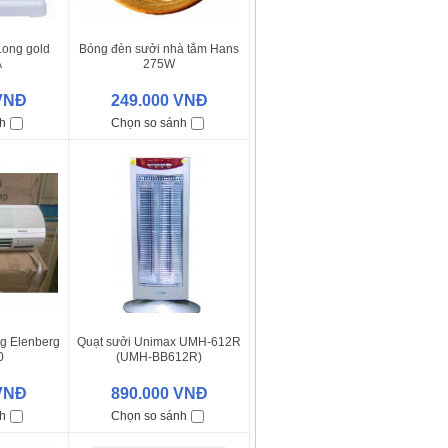
Long gold
Bóng đèn sưởi nhà tắm Hans
A
275W
 VNĐ
249.000 VNĐ
h
Chọn so sánh
ng Elenberg
Quạt sưởi Unimax UMH-612R
0
(UMH-BB612R)
 VNĐ
890.000 VNĐ
h
Chọn so sánh