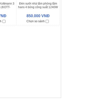
Kottmann 3
Đèn sưởi nhà tắm phòng tắm
 (KOTT-
hans 4 bóng công suất 1240W
 - K3B-G
/ H4B1100
 VNĐ
850.000 VNĐ
h
Chọn so sánh