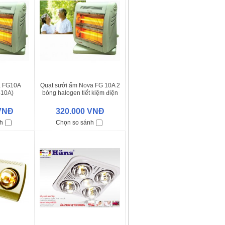
a FG10A
Quạt sưởi ấm Nova FG 10A 2
-10A)
bóng halogen tiết kiệm điện
 VNĐ
320.000 VNĐ
h
Chọn so sánh