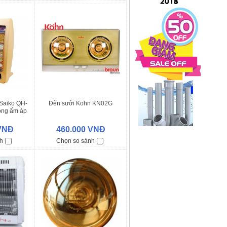
Saiko QH-
Đèn sưởi Kohn KN02G
ông ấm áp
 VNĐ
460.000 VNĐ
h
Chọn so sánh