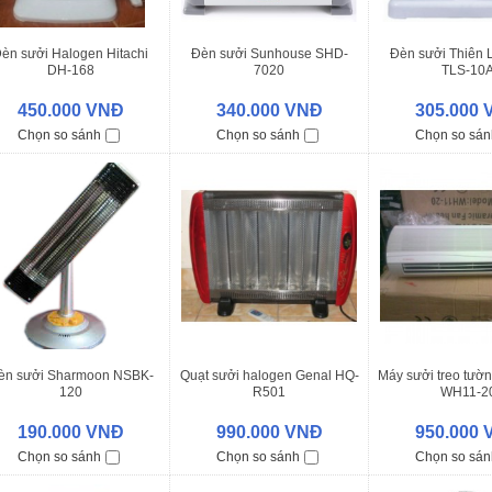
èn sưởi Halogen Hitachi
Đèn sưởi Sunhouse SHD-
Đèn sưởi Thiên 
DH-168
7020
TLS-10
450.000 VNĐ
340.000 VNĐ
305.000
Chọn so sánh
Chọn so sánh
Chọn so sán
èn sưởi Sharmoon NSBK-
Quạt sưởi halogen Genal HQ-
Máy sưởi treo tườ
120
R501
WH11-2
190.000 VNĐ
990.000 VNĐ
950.000
Chọn so sánh
Chọn so sánh
Chọn so sán