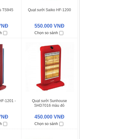
ss TS945
Quạt sưởi Saiko HF-1200
 VNĐ
550.000 VNĐ
h
Chọn so sánh
HF-1201 -
Quạt sưởi Sunhouse
SHD7016 màu đỏ
 VNĐ
450.000 VNĐ
h
Chọn so sánh