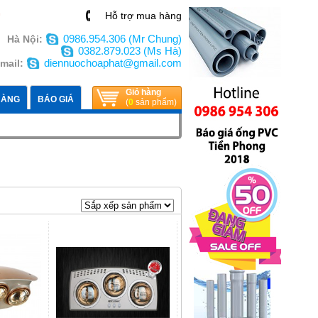
n
Hỗ trợ mua hàng
0986.954.306 (Mr Chung)
Hà Nội:
0382.879.023 (Ms Hà)
diennuochoaphat@gmail.com
mail:
Giỏ hàng
HÀNG
BÁO GIÁ
(
0
sản phẩm)