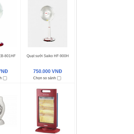
 EB-801HF
Quạt sưởi Saiko HF-900H
 VNĐ
750.000 VNĐ
h
Chọn so sánh