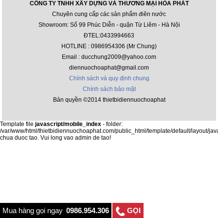
CÔNG TY TNHH XÂY DỰNG VÀ THƯƠNG MẠI HÒA PHÁT
Chuyên cung cấp các sản phẩm điên nước
Showroom: Số 99 Phúc Diễn - quận Từ Liêm - Hà Nội
ĐTEL:0433994663
HOTLINE : 0986954306 (Mr Chung)
Email : ducchung2009@yahoo.com
diennuochoaphat@gmail.com
Chính sách và quy định chung
Chính sách bảo mật
Bản quyền ©2014 thietbidiennuochoaphat
Template file
javascript/mobile_index
- folder:
/var/www/html/thietbidiennuochoaphat.com/public_html/template/default/layout/jav
chua duoc tao. Vui long vao admin de tao!
Mua hàng gọi ngay
0986.954.306
GỌI