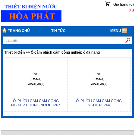
Giỏ hàng
(
0
)
0
đ
TRANG CHỦ
TIN TỨC
MENU
Thiết bị điện
>>
Ổ cắm phích cắm công nghiệp ổ đa năng
Ổ ,PHÍCH CẮM CẮM CÔNG
Ổ ,PHÍCH CẮM CẮM CÔNG
NGHIỆP CHỐNG NƯỚC IP67
NGHIỆP IP44