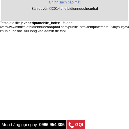
Chính sách bảo mật
Bản quyền ©2014 thietbidiennuochoaphat
Template file
javascript/mobile_index
- folder:
/var/www/html/thietbidiennuochoaphat.com/public_html/template/default/layout/jav
chua duoc tao. Vui long vao admin de tao!
Mua hàng gọi ngay
0986.954.306
GỌI