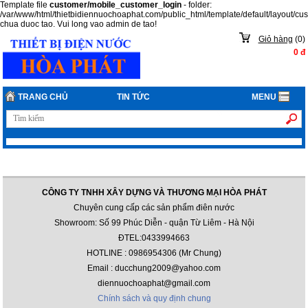
Template file
customer/mobile_customer_login
- folder:
/var/www/html/thietbidiennuochoaphat.com/public_html/template/default/layout/c
chua duoc tao. Vui long vao admin de tao!
Giỏ hàng
(
0
)
0
đ
TRANG CHỦ
TIN TỨC
MENU
CÔNG TY TNHH XÂY DỰNG VÀ THƯƠNG MẠI HÒA PHÁT
Chuyên cung cấp các sản phẩm điên nước
Showroom: Số 99 Phúc Diễn - quận Từ Liêm - Hà Nội
ĐTEL:0433994663
HOTLINE : 0986954306 (Mr Chung)
Email : ducchung2009@yahoo.com
diennuochoaphat@gmail.com
Chính sách và quy định chung