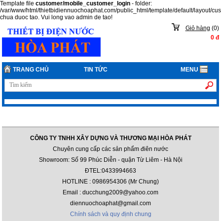
Template file
customer/mobile_customer_login
- folder:
/var/www/html/thietbidiennuochoaphat.com/public_html/template/default/layout/c
chua duoc tao. Vui long vao admin de tao!
Giỏ hàng
(
0
)
0
đ
TRANG CHỦ
TIN TỨC
MENU
CÔNG TY TNHH XÂY DỰNG VÀ THƯƠNG MẠI HÒA PHÁT
Chuyên cung cấp các sản phẩm điên nước
Showroom: Số 99 Phúc Diễn - quận Từ Liêm - Hà Nội
ĐTEL:0433994663
HOTLINE : 0986954306 (Mr Chung)
Email : ducchung2009@yahoo.com
diennuochoaphat@gmail.com
Chính sách và quy định chung