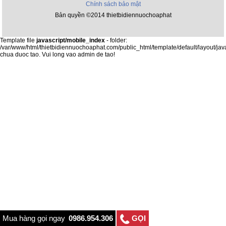
Chính sách bảo mật
Bản quyền ©2014 thietbidiennuochoaphat
Template file
javascript/mobile_index
- folder:
/var/www/html/thietbidiennuochoaphat.com/public_html/template/default/layout/jav
chua duoc tao. Vui long vao admin de tao!
Mua hàng gọi ngay
0986.954.306
GỌI