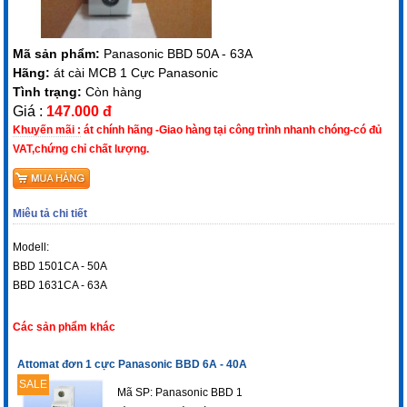
Mã sản phẩm:
Panasonic BBD 50A - 63A
Hãng:
át cài MCB 1 Cực Panasonic
Tình trạng:
Còn hàng
Giá :
147.000 đ
Khuyến mãi :
át chính hãng -Giao hàng tại công trình nhanh chóng-có đủ
VAT,chứng chỉ chất lượng.
Miêu tả chi tiết
Modell:
BBD 1501CA - 50A
BBD 1631CA - 63A
Các sản phẩm khác
Attomat đơn 1 cực Panasonic BBD 6A - 40A
SALE
Mã SP: Panasonic BBD 1