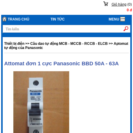
Giỏ hàng
(
0
)
0
đ
TRANG CHỦ
TIN TỨC
MENU
Thiết bị điện
>>
Cầu dao tự động MCB - MCCB - RCCB - ELCB
>>
Aptomat
tự động của Panasonic
Attomat đơn 1 cực Panasonic BBD 50A - 63A