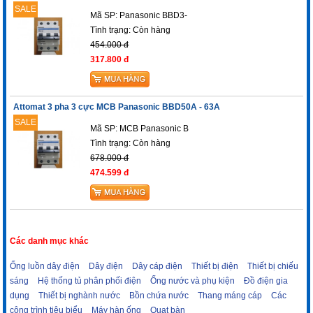
SALE
Mã SP: Panasonic BBD3-
Tình trạng:
Còn hàng
454.000 đ
317.800 đ
Attomat 3 pha 3 cực MCB Panasonic BBD50A - 63A
SALE
Mã SP: MCB Panasonic B
Tình trạng:
Còn hàng
678.000 đ
474.599 đ
Các danh mục khác
Ống luồn dây điện
Dây điện
Dây cáp điện
Thiết bị điện
Thiết bị chiếu
sáng
Hệ thống tủ phân phối điện
Ống nước và phụ kiện
Đồ điện gia
dụng
Thiết bị nghành nước
Bồn chứa nước
Thang máng cáp
Các
công trình tiêu biểu
Máy hàn ống
Quạt bàn