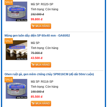
SALE
Mã SP: RG20-SP
Tình trạng:
Còn hàng
232.000 đ
99.800 đ
Máng gen luồn dây điện SP 60x40 mm - GA60/02
SALE
Mã SP:
Tình trạng:
Còn hàng
75.000 đ
43.500 đ
Ghen ruột gà, gen mềm chống cháy SP9016CM (độ dài 50m/ cuộn)
SALE
Mã SP: RG16-SP
Tình trạng:
Còn hàng
190.000 đ
85.500 đ