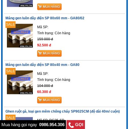
Máng gen luồn dây điện SP 80x60 mm - GA80/02
SALE
Mã SP:
Tình trạng:
Còn hàng
159.000 đ
92.500 đ
Máng gen luồn dây điện SP 80x40 mm - GA80
SALE
Mã SP:
Tình trạng:
Còn hàng
104.000 đ
60.300 đ
Ghen ruột gà, loại gen mềm chống cháy SP9025CM (độ dài 40m/ cuộn)
SALE
Mã SP: RG25-SP
Mua hàng gọi ngay
0986.954.306
GỌI
Tình trạng:
Còn hàng