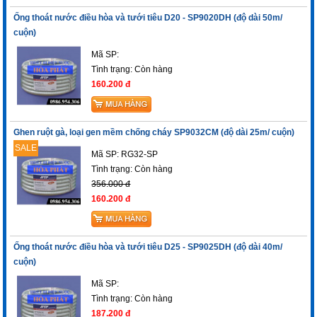
Ống thoát nước điều hòa và tưới tiêu D20 - SP9020DH (độ dài 50m/
cuộn)
Mã SP:
Tình trạng:
Còn hàng
160.200 đ
Ghen ruột gà, loại gen mềm chống cháy SP9032CM (độ dài 25m/ cuộn)
SALE
Mã SP: RG32-SP
Tình trạng:
Còn hàng
356.000 đ
160.200 đ
Ống thoát nước điều hòa và tưới tiêu D25 - SP9025DH (độ dài 40m/
cuộn)
Mã SP:
Tình trạng:
Còn hàng
187.200 đ