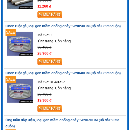
20.500 đ
11.260 đ
Ghen ruột gà, loại gen mềm chống cháy SP9050CM (độ dài 25m/ cuộn)
SALE
Mã SP: 0
Tình trạng:
Còn hàng
38.480 đ
28.900 đ
Ghen ruột gà, loại gen mềm chống cháy SP9040CM (độ dài 25m/ cuộn)
SALE
Mã SP: RG40-SP
Tình trạng:
Còn hàng
25.700 đ
19.300 đ
Ống luồn dây điện, loại gen mềm chống cháy SP9020CM (độ dài 50m/
cuộn)