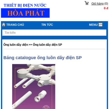
Giỏ hàng
(
0
)
0
đ
TRANG CHỦ
TIN TỨC
MENU
Ống luồn dây điện
>>
Ống luồn dây điện SP
Bảng catalogue ống luồn dây điện SP