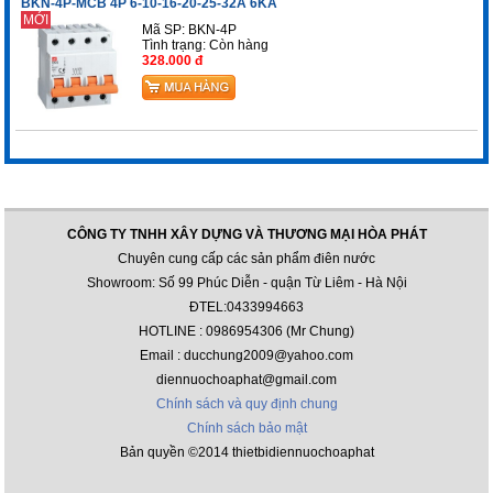
BKN-4P-MCB 4P 6-10-16-20-25-32A 6KA
MỚI
Mã SP: BKN-4P
Tình trạng:
Còn hàng
328.000 đ
CÔNG TY TNHH XÂY DỰNG VÀ THƯƠNG MẠI HÒA PHÁT
Chuyên cung cấp các sản phẩm điên nước
Showroom: Số 99 Phúc Diễn - quận Từ Liêm - Hà Nội
ĐTEL:0433994663
HOTLINE : 0986954306 (Mr Chung)
Email : ducchung2009@yahoo.com
diennuochoaphat@gmail.com
Chính sách và quy định chung
Chính sách bảo mật
Bản quyền ©2014 thietbidiennuochoaphat