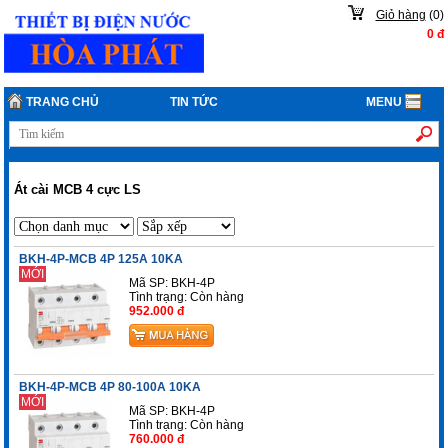
Giỏ hàng
(
0
)
0
đ
TRANG CHỦ
TIN TỨC
MENU
Át cài MCB 4 cực LS
BKH-4P-MCB 4P 125A 10KA
MỚI
Mã SP: BKH-4P
Tình trạng:
Còn hàng
952.000 đ
BKH-4P-MCB 4P 80-100A 10KA
MỚI
Mã SP: BKH-4P
Tình trạng:
Còn hàng
760.000 đ