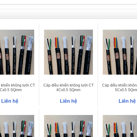
 khiển không lưới CT
Cáp điều khiển không lưới CT
Cáp điều khiển khôn
Cx0.5 SQmm
4Cx0.5 SQmm
5Cx0.5 SQm
Liên hệ
Liên hệ
Liên hệ