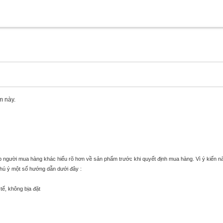
m này.
úp người mua hàng khác hiểu rõ hơn về sản phẩm trước khi quyết định mua hàng. Vì ý kiến n
chú ý một số hướng dẫn dưới đây :
tế, không bịa đặt