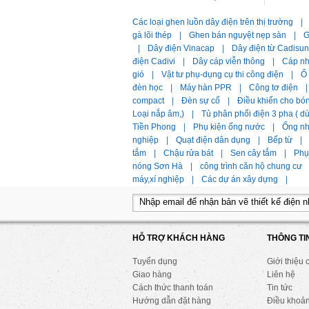
Các loại ghen luồn dây điện trên thị trường
|
gà lõi thép
|
Ghen bán nguyệt nẹp sàn
|
G
|
Dây điện Vinacap
|
Dây điện từ Cadisun
điện Cadivi
|
Dây cáp viễn thông
|
Cáp n
gió
|
Vật tư phụ-dụng cụ thi công điện
|
Ổ
đèn học
|
Máy hàn PPR
|
Công tơ điện
|
compact
|
Đèn sự cố
|
Điều khiển cho bó
Loại nắp âm,)
|
Tủ phân phối điện 3 pha ( 
Tiền Phong
|
Phụ kiện ống nước
|
Ống n
nghiệp
|
Quạt điện dân dụng
|
Bếp từ
|
tắm
|
Chậu rửa bát
|
Sen cây tắm
|
Phụ 
nóng Sơn Hà
|
công trình căn hộ chung cư
máy,xí nghiệp
|
Các dự án xây dựng
|
HỖ TRỢ KHÁCH HÀNG
THÔNG TI
Tuyển dụng
Giới thiệu 
Giao hàng
Liên hệ
Cách thức thanh toán
Tin tức
Hướng dẫn đặt hàng
Điều khoả