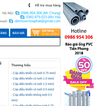
n
Hỗ trợ mua hàng
0986.954.306 (Mr Chung)
Hà Nội:
0382.879.023 (Ms Hà)
diennuochoaphat@gmail.com
mail:
Giỏ hàng
HÀNG
BÁO GIÁ
(
0
sản phẩm)
5
Thương hiệu
-
Cáp điều khiển có lưới 0.75 mm2
-
Cáp điều khiển có lưới 1.0 mm2
-
Cáp điều khiển có lưới 1.5 mm2
-
Cáp điều khiển có lưới 0.5 mm2
-
Cáp điều khiển không lưới 0.5
mm2
-
Cáp điều khiển không lưới 0.75