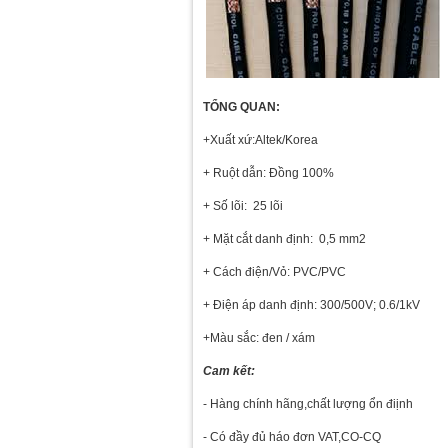
TỔNG QUAN:
+Xuất xứ:Altek/Korea
+ Ruột dẫn: Đồng 100%
+ Số lõi: 25 lõi
+ Mặt cắt danh định: 0,5 mm2
+ Cách điện/Vỏ: PVC/PVC
+ Điện áp danh định: 300/500V; 0.6/1kV
+Màu sắc: đen / xám
Cam kết:
- Hàng chính hãng,chất lượng ổn điịnh
- Có đầy đủ háo đơn VAT,CO-CQ