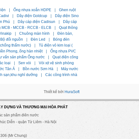
điện
|
Ống nhựa xoắn HDPE
|
Ghen ruột
adivi
|
Dây điện Goldcup
|
Dây điện Sino
ần Phú
|
Dây cáp điện Cadisun
|
Dây cáp
g MCB - MCCB - RCCB - ELCB
|
Quạt thông
Vinakip
|
Chuông màn hình
|
Đèn bàn,
Bộ đổi nguồn
|
Đèn Led
|
Bóng đèn
i chống thấm nước)
|
Tủ điện vỏ kim loại (
ền Phong, ống hàn nhiệt
|
Ống nhựa PVC
ư vấn sản phẩm Ống nước
|
Quạt điện công
ác loại
|
Sen vòi
|
Vòi xịt vệ sinh phòng
ớc Tân Á
|
Bồn nước Sơn Hà
|
Máy nước
ch sạn,khu nghỉ dưỡng
|
Các công trình nhà
Thiết kế bởi
HuraSoft
ÂY DỰNG VÀ THƯƠNG MẠI HÒA PHÁT
ác sản phẩm điên nước
úc Diễn - quận Từ Liêm - Hà Nội
306 (Mr Chung)