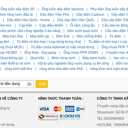
Ống luồn dây điện SP
|
Ống luồn dây điện Vanlock
|
Phụ kiện ống luồn dây 
hen răng lược đấu tủ
|
Dây điện Trần Phú
|
Dây điện Cadisun
|
Dây điện C
|
Dây điện Hàn Quốc - Korea
|
Dây cáp điện Hàn Quốc
|
Dây cáp điện Tr
hôm bọc
|
Cáp trần
|
Cáp điều khiển
|
Ổ cắm, công tắc
|
Cầu dao tự độn
 cắm phích cắm công nghiệp ổ đa năng
|
Đèn sưởi quạt sưởi
|
Cầu dao điện 
Máy hàn ống
|
Máy biến áp
|
Đèn Exit
|
Đèn chống thấm
|
Tủ điện
|
ng đèn
|
Tủ điện vỏ kim loại ( Loại dùng trong nhà)
|
Tủ điện vỏ kim loại ( Loạ
dùng chứa MCB )
|
Tủ điện chứa Aptomat có nắp nhựa trong
|
Ống nhựa PPR Ti
hựa VESBO
|
Ống thép - ống gang
|
Ống nhựa PPR DISMY
|
Chuyên mục t
Quạt thông gió
|
Quạt trần
|
Bình nóng lạnh
|
Máy bơm nước
|
Van vòi c
kiện thiết bị vệ sinh
|
Vật tư phụ nghành ống nước,dụng cụ thi công
|
Bồn nư
|
công trình biệt thự
|
công trình nhà dân-nhà Phố
|
công trình nhà nghỉ,khá
N VỀ CÔNG TY
HÌNH THỨC THANH TOÁN :
CÔNG TY TNHH X
Chuyên cung cấp c
công ty
Showroom: Số 99 Ph
TEL:0433994663
n sử dụng
HOTLINE : 0986954