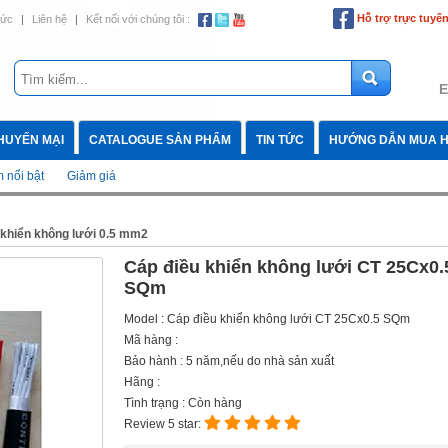
Hỗ trợ trực tuyế
tức
|
Liên hệ
|
Kết nối với chúng tôi :
E
HUYẾN MẠI
CATALOGUE SẢN PHẨM
TIN TỨC
HƯỚNG DẪN MUA 
 nổi bật
Giảm giá
 khiển không lưới 0.5 mm2
Cáp điều khiển không lưới CT 25Cx0.
SQm
Model : Cáp điều khiển không lưới CT 25Cx0.5 SQm
Mã hàng :
Bảo hành : 5 năm,nếu do nhà sản xuất
Hãng :
Tình trạng : Còn hàng
Review 5 star: