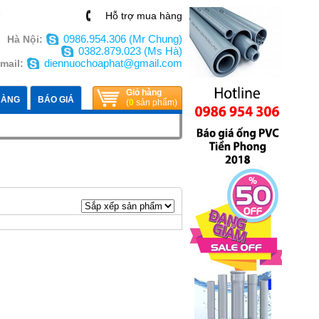
n
Hỗ trợ mua hàng
0986.954.306 (Mr Chung)
Hà Nội:
0382.879.023 (Ms Hà)
diennuochoaphat@gmail.com
mail:
Giỏ hàng
HÀNG
BÁO GIÁ
(
0
sản phẩm)