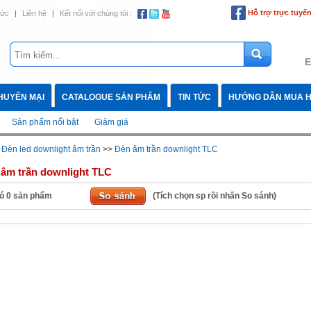
Hỗ trợ trực tuyế
tức
|
Liên hệ
|
Kết nối với chúng tôi :
E
HUYẾN MẠI
CATALOGUE SẢN PHẨM
TIN TỨC
HƯỚNG DẪN MUA 
Sản phẩm nổi bật
Giảm giá
>
Đèn led downlight âm trần
>>
Đèn âm trần downlight TLC
âm trần downlight TLC
ó
0
sản phẩm
(Tích chọn sp rồi nhấn So sánh)