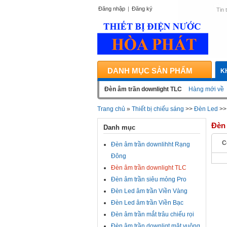
Đăng nhập
|
Đăng ký
Tin 
DANH MỤC SẢN PHẨM
K
Đèn âm trần downlight TLC
Hàng mới về
Trang chủ
»
Thiết bị chiếu sáng
>>
Đèn Led
>
Đèn 
Danh mục
C
Đèn âm trần downlihht Rạng
Đông
Đèn âm trần downlight TLC
Đèn âm trần siêu mỏng Pro
Đèn Led âm trần Viền Vàng
Đèn Led âm trần Viền Bạc
Đèn âm trần mắt trâu chiếu rọi
Đèn âm trần downligt mặt vuông