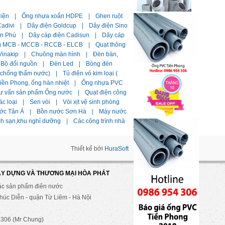
điện
|
Ống nhựa xoắn HDPE
|
Ghen ruột
adivi
|
Dây điện Goldcup
|
Dây điện Sino
ần Phú
|
Dây cáp điện Cadisun
|
Dây cáp
g MCB - MCCB - RCCB - ELCB
|
Quạt thông
Vinakip
|
Chuông màn hình
|
Đèn bàn,
Bộ đổi nguồn
|
Đèn Led
|
Bóng đèn
i chống thấm nước)
|
Tủ điện vỏ kim loại (
ền Phong, ống hàn nhiệt
|
Ống nhựa PVC
ư vấn sản phẩm Ống nước
|
Quạt điện công
ác loại
|
Sen vòi
|
Vòi xịt vệ sinh phòng
ớc Tân Á
|
Bồn nước Sơn Hà
|
Máy nước
ch sạn,khu nghỉ dưỡng
|
Các công trình nhà
Thiết kế bởi
HuraSoft
ÂY DỰNG VÀ THƯƠNG MẠI HÒA PHÁT
ác sản phẩm điên nước
úc Diễn - quận Từ Liêm - Hà Nội
306 (Mr Chung)