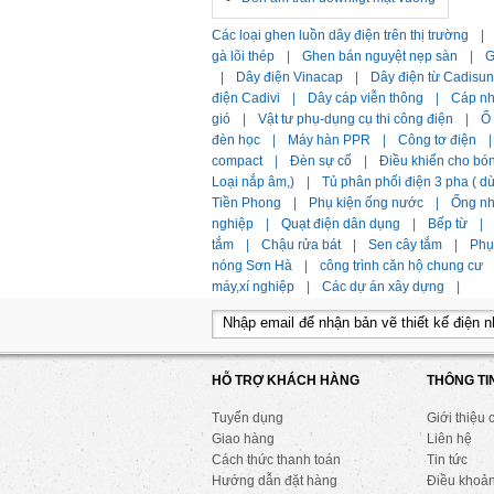
Các loại ghen luồn dây điện trên thị trường
|
gà lõi thép
|
Ghen bán nguyệt nẹp sàn
|
G
|
Dây điện Vinacap
|
Dây điện từ Cadisun
điện Cadivi
|
Dây cáp viễn thông
|
Cáp n
gió
|
Vật tư phụ-dụng cụ thi công điện
|
Ổ
đèn học
|
Máy hàn PPR
|
Công tơ điện
|
compact
|
Đèn sự cố
|
Điều khiển cho bó
Loại nắp âm,)
|
Tủ phân phối điện 3 pha ( 
Tiền Phong
|
Phụ kiện ống nước
|
Ống n
nghiệp
|
Quạt điện dân dụng
|
Bếp từ
|
tắm
|
Chậu rửa bát
|
Sen cây tắm
|
Phụ 
nóng Sơn Hà
|
công trình căn hộ chung cư
máy,xí nghiệp
|
Các dự án xây dựng
|
HỖ TRỢ KHÁCH HÀNG
THÔNG TI
Tuyển dụng
Giới thiệu 
Giao hàng
Liên hệ
Cách thức thanh toán
Tin tức
Hướng dẫn đặt hàng
Điều khoả