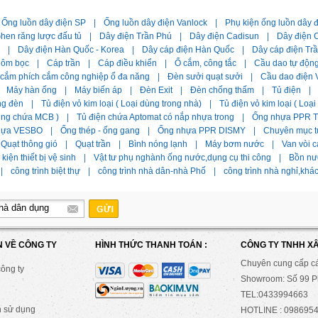
Ống luồn dây điện SP
|
Ống luồn dây điện Vanlock
|
Phụ kiện ống luồn dây 
hen răng lược đấu tủ
|
Dây điện Trần Phú
|
Dây điện Cadisun
|
Dây điện C
|
Dây điện Hàn Quốc - Korea
|
Dây cáp điện Hàn Quốc
|
Dây cáp điện Tr
hôm bọc
|
Cáp trần
|
Cáp điều khiển
|
Ổ cắm, công tắc
|
Cầu dao tự độn
 cắm phích cắm công nghiệp ổ đa năng
|
Đèn sưởi quạt sưởi
|
Cầu dao điện 
Máy hàn ống
|
Máy biến áp
|
Đèn Exit
|
Đèn chống thấm
|
Tủ điện
|
ng đèn
|
Tủ điện vỏ kim loại ( Loại dùng trong nhà)
|
Tủ điện vỏ kim loại ( Loạ
dùng chứa MCB )
|
Tủ điện chứa Aptomat có nắp nhựa trong
|
Ống nhựa PPR Ti
hựa VESBO
|
Ống thép - ống gang
|
Ống nhựa PPR DISMY
|
Chuyên mục t
Quạt thông gió
|
Quạt trần
|
Bình nóng lạnh
|
Máy bơm nước
|
Van vòi c
kiện thiết bị vệ sinh
|
Vật tư phụ nghành ống nước,dụng cụ thi công
|
Bồn nư
|
công trình biệt thự
|
công trình nhà dân-nhà Phố
|
công trình nhà nghỉ,khá
N VỀ CÔNG TY
HÌNH THỨC THANH TOÁN :
CÔNG TY TNHH X
Chuyên cung cấp c
công ty
Showroom: Số 99 Ph
TEL:0433994663
n sử dụng
HOTLINE : 0986954