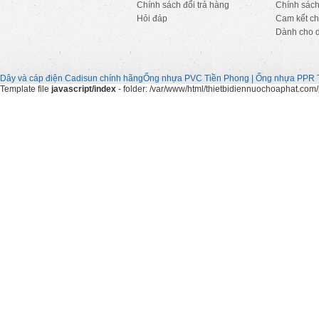
Chính sách đổi trả hàng
Chính sách
Hỏi đáp
Cam kết ch
Dành cho 
Dây và cáp điện Cadisun chính hãng
Ống nhựa PVC Tiền Phong | Ống nhựa PPR 
Template file
javascript/index
- folder: /var/www/html/thietbidiennuochoaphat.com/p