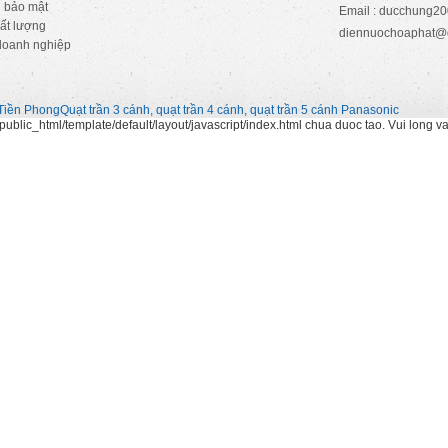
 bảo mật
Email : ducchung
ất lượng
diennuochoaphat@
doanh nghiệp
Tiền Phong
Quạt trần 3 cánh, quạt trần 4 cánh, quạt trần 5 cánh Panasonic
ublic_html/template/default/layout/javascript/index.html chua duoc tao. Vui long v