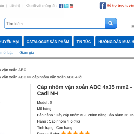
Hỗ trợ trực tuyế
tức
|
Liên hệ
|
Kết nối với chúng tôi :
E
HUYẾN MẠI
CATALOGUE SẢN PHẨM
TIN TỨC
HƯỚNG DẪN MUA 
nổi bật
Giảm giá
 vặn xoắn ABC
 vặn xoắn ABC
>>
cáp nhôm vặn xoắn ABC 4 lõi
Cáp nhôm vặn xoắn ABC 4x35 mm2 -
Cadi NH
Model : 0
Mã hàng :
Bảo hành : Dây cáp nhôm ABC chính hãng.Bảo hành 36 T
Hãng :
Cáp nhôm 4 lõi(4x)
Tình trạng : Còn hàng