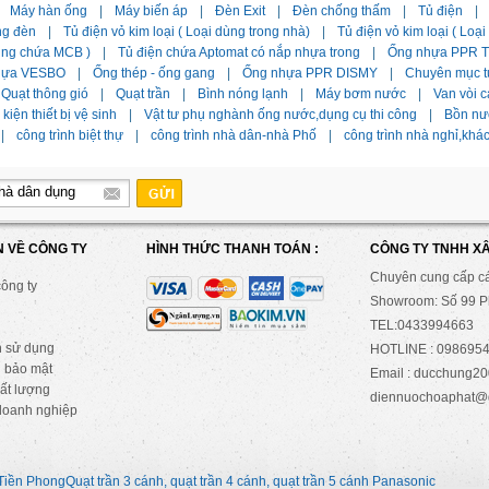
Máy hàn ống
|
Máy biến áp
|
Đèn Exit
|
Đèn chống thấm
|
Tủ điện
|
ng đèn
|
Tủ điện vỏ kim loại ( Loại dùng trong nhà)
|
Tủ điện vỏ kim loại ( Loạ
dùng chứa MCB )
|
Tủ điện chứa Aptomat có nắp nhựa trong
|
Ống nhựa PPR Ti
hựa VESBO
|
Ống thép - ống gang
|
Ống nhựa PPR DISMY
|
Chuyên mục t
Quạt thông gió
|
Quạt trần
|
Bình nóng lạnh
|
Máy bơm nước
|
Van vòi c
kiện thiết bị vệ sinh
|
Vật tư phụ nghành ống nước,dụng cụ thi công
|
Bồn nư
|
công trình biệt thự
|
công trình nhà dân-nhà Phố
|
công trình nhà nghỉ,khá
N VỀ CÔNG TY
HÌNH THỨC THANH TOÁN :
CÔNG TY TNHH X
Chuyên cung cấp c
công ty
Showroom: Số 99 Ph
TEL:0433994663
n sử dụng
HOTLINE : 0986954
 bảo mật
Email : ducchung
ất lượng
diennuochoaphat@
doanh nghiệp
Tiền Phong
Quạt trần 3 cánh, quạt trần 4 cánh, quạt trần 5 cánh Panasonic