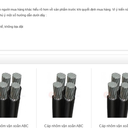
úp người mua hàng khác hiểu rõ hơn về sản phẩm trước khi quyết định mua hàng. Vì ý kiến n
chú ý một số hướng dẫn dưới đây :
tế, không bịa đặt
hôm vặn xoắn ABC
Cáp nhôm vặn xoắn ABC
Cáp nhôm vặn xo