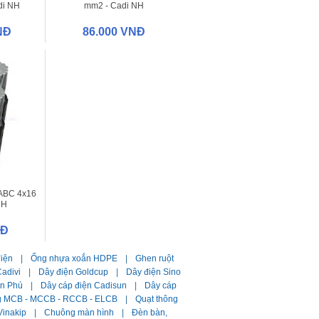
di NH
mm2 - Cadi NH
NĐ
86.000 VNĐ
ABC 4x16
NH
NĐ
điện
|
Ống nhựa xoắn HDPE
|
Ghen ruột
adivi
|
Dây điện Goldcup
|
Dây điện Sino
ần Phú
|
Dây cáp điện Cadisun
|
Dây cáp
g MCB - MCCB - RCCB - ELCB
|
Quạt thông
Vinakip
|
Chuông màn hình
|
Đèn bàn,