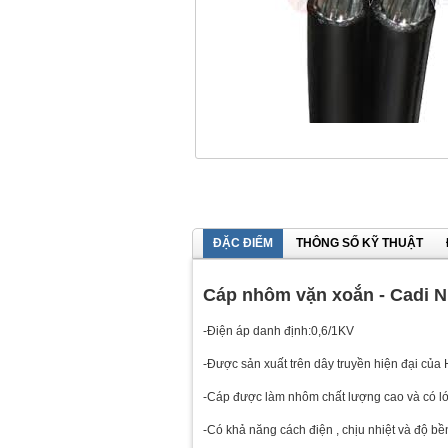
ĐẶC ĐIỂM
THÔNG SỐ KỸ THUẬT
Cáp nhôm vặn xoắn - Cadi N
-Điện áp danh định:0,6/1KV
-Được sản xuất trên dây truyền hiện đại của
-Cáp được làm nhôm chất lượng cao và có 
-Có khả năng cách điện , chịu nhiệt và độ bề