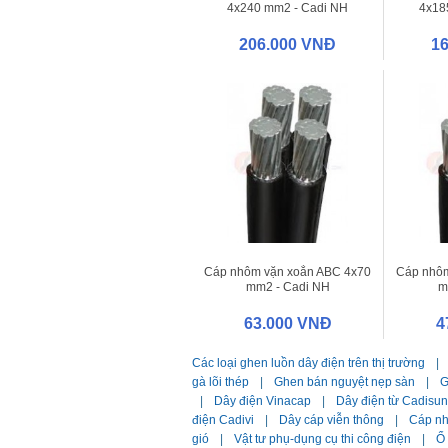
4x240 mm2 - Cadi NH
4x18
206.000 VNĐ
1
Cáp nhôm vặn xoắn ABC 4x70
Cáp nhôm
mm2 - Cadi NH
m
63.000 VNĐ
4
Các loại ghen luồn dây điện trên thị trường
|
gà lõi thép
|
Ghen bán nguyệt nẹp sàn
|
G
|
Dây điện Vinacap
|
Dây điện từ Cadisun
điện Cadivi
|
Dây cáp viễn thông
|
Cáp n
gió
|
Vật tư phụ-dụng cụ thi công điện
|
Ổ