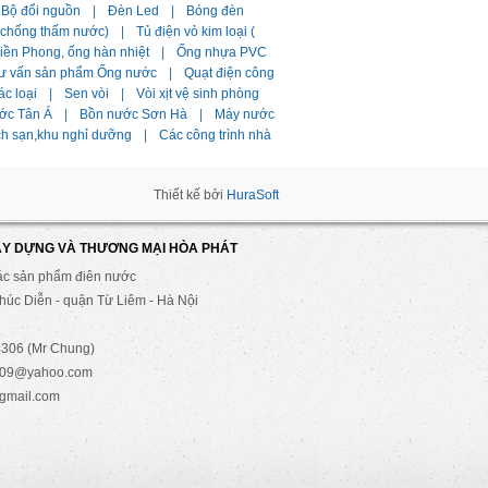
Bộ đổi nguồn
|
Đèn Led
|
Bóng đèn
i chống thấm nước)
|
Tủ điện vỏ kim loại (
ền Phong, ống hàn nhiệt
|
Ống nhựa PVC
ư vấn sản phẩm Ống nước
|
Quạt điện công
ác loại
|
Sen vòi
|
Vòi xịt vệ sinh phòng
ớc Tân Á
|
Bồn nước Sơn Hà
|
Máy nước
ch sạn,khu nghỉ dưỡng
|
Các công trình nhà
Thiết kế bởi
HuraSoft
ÂY DỰNG VÀ THƯƠNG MẠI HÒA PHÁT
ác sản phẩm điên nước
úc Diễn - quận Từ Liêm - Hà Nội
306 (Mr Chung)
2009@yahoo.com
gmail.com