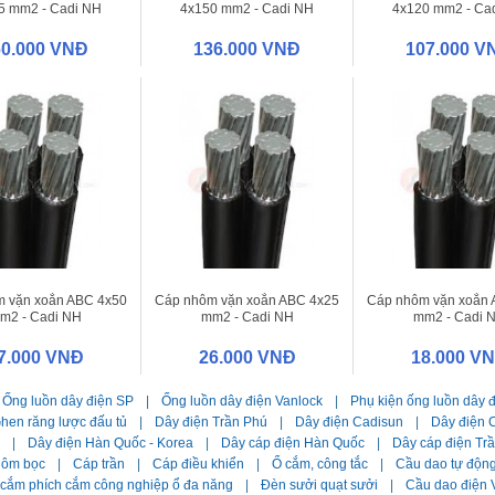
5 mm2 - Cadi NH
4x150 mm2 - Cadi NH
4x120 mm2 - Ca
60.000 VNĐ
136.000 VNĐ
107.000 V
 vặn xoắn ABC 4x50
Cáp nhôm vặn xoắn ABC 4x25
Cáp nhôm vặn xoắn 
m2 - Cadi NH
mm2 - Cadi NH
mm2 - Cadi 
7.000 VNĐ
26.000 VNĐ
18.000 V
Ống luồn dây điện SP
|
Ống luồn dây điện Vanlock
|
Phụ kiện ống luồn dây 
hen răng lược đấu tủ
|
Dây điện Trần Phú
|
Dây điện Cadisun
|
Dây điện C
|
Dây điện Hàn Quốc - Korea
|
Dây cáp điện Hàn Quốc
|
Dây cáp điện Tr
hôm bọc
|
Cáp trần
|
Cáp điều khiển
|
Ổ cắm, công tắc
|
Cầu dao tự độn
 cắm phích cắm công nghiệp ổ đa năng
|
Đèn sưởi quạt sưởi
|
Cầu dao điện 