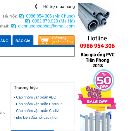
n
Hỗ trợ mua hàng
0986.954.306 (Mr Chung)
Hà Nội:
0382.879.023 (Ms Hà)
diennuochoaphat@gmail.com
mail:
Giỏ hàng
HÀNG
BÁO GIÁ
(
0
sản phẩm)
Thương hiệu
-
Cáp nhôm vặn xoắn ABC
-
Cáp nhôm vặn xoắn Cadisun
-
Cáp nhôm vặn xoắn Cadivi
háng
-
phụ kiện đấu nối cáp nhôm