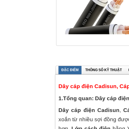
ĐẶC ĐIỂM
THÔNG SỐ KỸ THUẬT
Dây cáp điện Cadisun, Cá
1.Tổng quan: Dây cáp điệ
Dây cáp điện Cadisun
,
C
xoắn từ nhiều sợi đồng đượ
hơn.
Lớp cách điện
bằng X