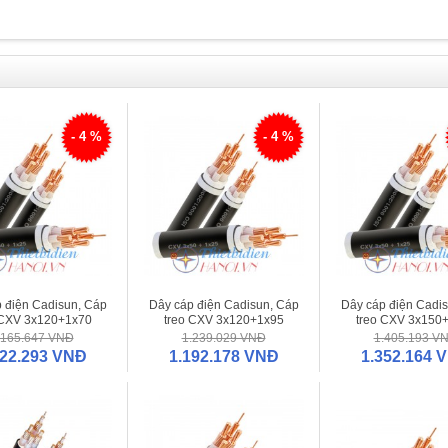
- 4 %
- 4 %
 điện Cadisun, Cáp
Dây cáp điện Cadisun, Cáp
Dây cáp điện Cadi
 CXV 3x120+1x70
treo CXV 3x120+1x95
treo CXV 3x150
.165.647 VNĐ
1.239.029 VNĐ
1.405.193 V
122.293 VNĐ
1.192.178 VNĐ
1.352.164 