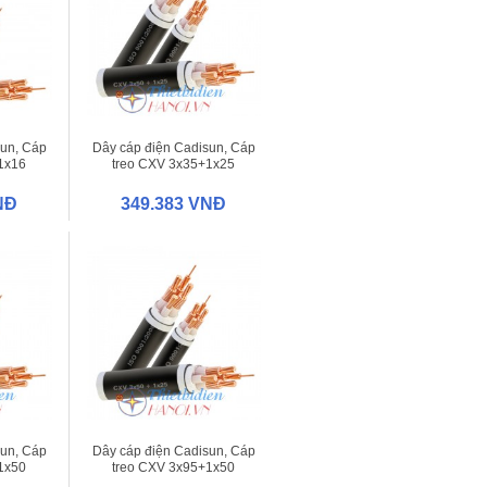
sun, Cáp
Dây cáp điện Cadisun, Cáp
1x16
treo CXV 3x35+1x25
NĐ
349.383 VNĐ
sun, Cáp
Dây cáp điện Cadisun, Cáp
1x50
treo CXV 3x95+1x50