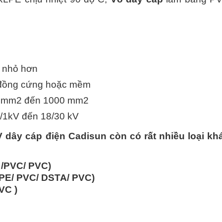
nh nhỏ hơn
i đồng cứng hoặc mềm
,5 mm2 đến 1000 mm2
6/1kV đến 18/30 kV
 dây cáp điện Cadisun còn có rất nhiều loại kh
 /PVC/ PVC)
PE/ PVC/ DSTA/ PVC)
VC )