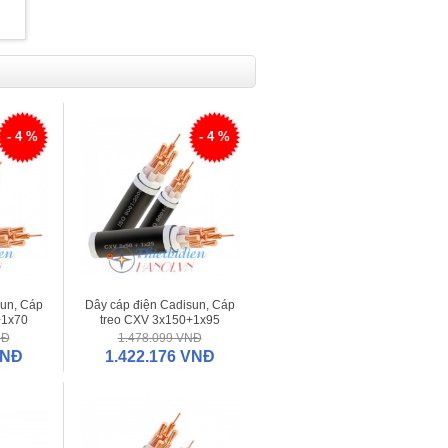
- 4 %
- 4 %
sun, Cáp
Dây cáp điện Cadisun, Cáp
+1x70
treo CXV 3x150+1x95
NĐ
1.478.099 VNĐ
VNĐ
1.422.176 VNĐ