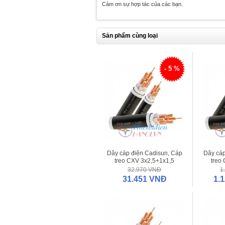
Cảm ơn sự hợp tác của các bạn.
Sản phẩm cùng loại
- 5 %
Dây cáp điện Cadisun, Cáp
Dây cáp
treo CXV 3x2,5+1x1,5
treo
32.970 VNĐ
1
31.451 VNĐ
1.