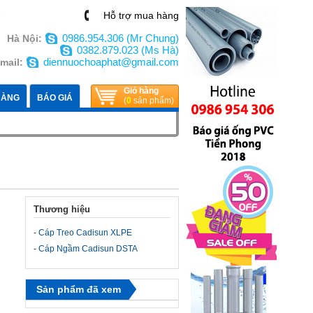
n
Hỗ trợ mua hàng
0986.954.306 (Mr Chung)
Hà Nội:
0382.879.023 (Ms Hà)
diennuochoaphat@gmail.com
mail:
Giỏ hàng
HÀNG
BÁO GIÁ
(
0
sản phẩm)
Thương hiệu
-
Cáp Treo Cadisun XLPE
-
Cáp Ngầm Cadisun DSTA
Sản phẩm đã xem