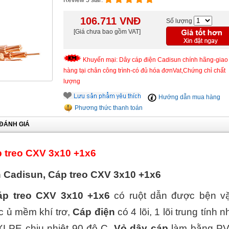
Review 5 star:
106.711
VNĐ
Số lượng
[Giá chưa bao gồm VAT]
Khuyến mại: Dây cáp điện Cadisun chính hãng-giao
hàng tại chân công trình-có đủ hóa đơnVat,Chứng chỉ chất
lượng
Hướng dẫn mua hàng
Phương thức thanh toán
ĐÁNH GIÁ
p treo CXV 3x10 +1x6
n Cadisun, Cáp treo CXV 3x10 +1x6
áp treo CXV 3x10 +1x6
có ruột dẫn được bện v
c ủ mềm khí trơ,
Cáp điện
có 4 lõi, 1 lõi trung tính n
LPE chịu nhiệt 90 độ C,
Vỏ dây cáp
làm bằng P