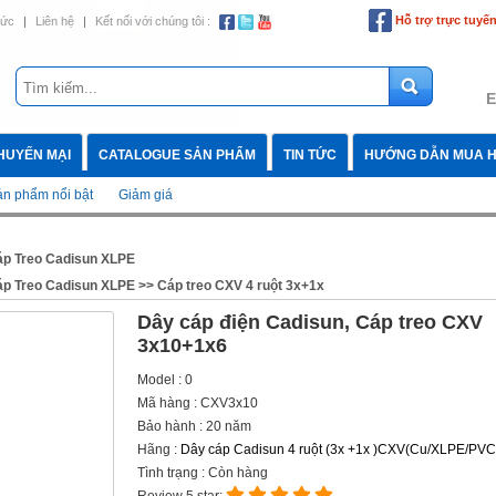
Hỗ trợ trực tuyế
tức
|
Liên hệ
|
Kết nối với chúng tôi :
E
HUYẾN MẠI
CATALOGUE SẢN PHẨM
TIN TỨC
HƯỚNG DẪN MUA 
n phẩm nổi bật
Giảm giá
p Treo Cadisun XLPE
p Treo Cadisun XLPE
>>
Cáp treo CXV 4 ruột 3x+1x
Dây cáp điện Cadisun, Cáp treo CXV
3x10+1x6
Model : 0
Mã hàng : CXV3x10
Bảo hành : 20 năm
Hãng :
Dây cáp Cadisun 4 ruột (3x +1x )CXV(Cu/XLPE/PVC
Tình trạng : Còn hàng