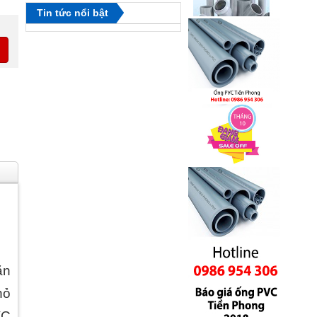
Tin tức nổi bật
ặn
hỏ
VC