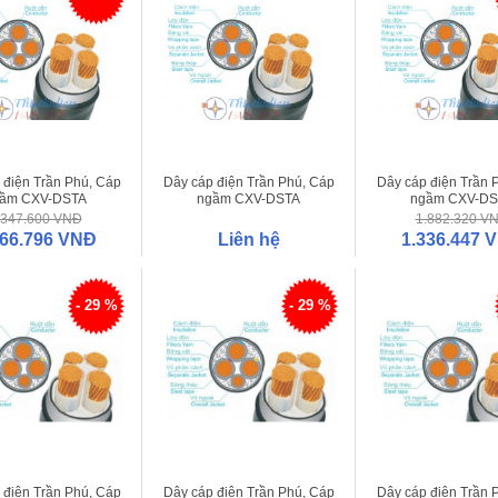
 điện Trần Phú, Cáp
Dây cáp điện Trần Phú, Cáp
Dây cáp điện Trần 
ầm CXV-DSTA
ngầm CXV-DSTA
ngầm CXV-DS
3x240+1x150
3x240+1x120
3x185+1x12
.347.600 VNĐ
1.882.320 V
666.796 VNĐ
Liên hệ
1.336.447 
- 29 %
- 29 %
 điện Trần Phú, Cáp
Dây cáp điện Trần Phú, Cáp
Dây cáp điện Trần 