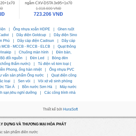
120+1x70
ngầm CXV-DSTA 3x95+1x70
NĐ
1.018.600 VNĐ
NĐ
723.206 VNĐ
điện
|
Ống nhựa xoắn HDPE
|
Ghen ruột
adivi
|
Dây điện Goldcup
|
Dây điện Sino
ần Phú
|
Dây cáp điện Cadisun
|
Dây cáp
g MCB - MCCB - RCCB - ELCB
|
Quạt thông
Vinakip
|
Chuông màn hình
|
Đèn bàn,
Bộ đổi nguồn
|
Đèn Led
|
Bóng đèn
i chống thấm nước)
|
Tủ điện vỏ kim loại (
ền Phong, ống hàn nhiệt
|
Ống nhựa PVC
ư vấn sản phẩm Ống nước
|
Quạt điện công
ác loại
|
Sen vòi
|
Vòi xịt vệ sinh phòng
ớc Tân Á
|
Bồn nước Sơn Hà
|
Máy nước
ch sạn,khu nghỉ dưỡng
|
Các công trình nhà
Thiết kế bởi
HuraSoft
ÂY DỰNG VÀ THƯƠNG MẠI HÒA PHÁT
ác sản phẩm điên nước