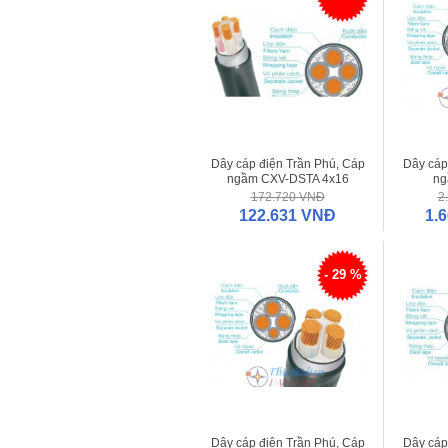
Dây cáp điện Trần Phú, Cáp
Dây cáp
ngầm CXV-DSTA 4x16
ng
172.720 VNĐ
2
122.631 VNĐ
1.
- 29 %
Dây cáp điện Trần Phú, Cáp
Dây cáp