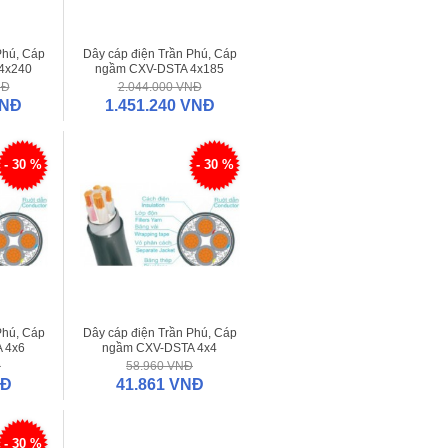
Phú, Cáp
Dây cáp điện Trần Phú, Cáp
4x240
ngầm CXV-DSTA 4x185
NĐ
2.044.000 VNĐ
VNĐ
1.451.240 VNĐ
- 30 %
- 30 %
Phú, Cáp
Dây cáp điện Trần Phú, Cáp
 4x6
ngầm CXV-DSTA 4x4
Đ
58.960 VNĐ
NĐ
41.861 VNĐ
- 30 %