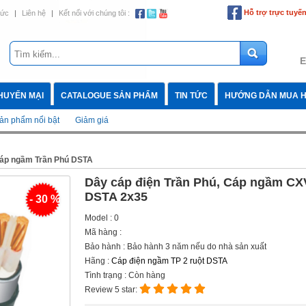
Hỗ trợ trực tuyế
tức
|
Liên hệ
|
Kết nối với chúng tôi :
E
HUYẾN MẠI
CATALOGUE SẢN PHẨM
TIN TỨC
HƯỚNG DẪN MUA 
ản phẩm nổi bật
Giảm giá
áp ngầm Trần Phú DSTA
Dây cáp điện Trần Phú, Cáp ngầm CX
DSTA 2x35
- 30 %
Model : 0
Mã hàng :
Bảo hành : Bảo hành 3 năm nếu do nhà sản xuất
Hãng :
Cáp điện ngầm TP 2 ruột DSTA
Tình trạng : Còn hàng
Review 5 star: