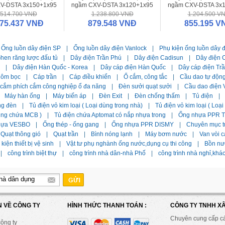
V-DSTA 3x150+1x95
ngầm CXV-DSTA 3x120+1x95
ngầm CXV-DSTA 3x
.514.700 VNĐ
1.238.800 VNĐ
1.204.500 V
075.437 VNĐ
879.548 VNĐ
855.195 V
Ống luồn dây điện SP
|
Ống luồn dây điện Vanlock
|
Phụ kiện ống luồn dây 
hen răng lược đấu tủ
|
Dây điện Trần Phú
|
Dây điện Cadisun
|
Dây điện C
|
Dây điện Hàn Quốc - Korea
|
Dây cáp điện Hàn Quốc
|
Dây cáp điện Tr
hôm bọc
|
Cáp trần
|
Cáp điều khiển
|
Ổ cắm, công tắc
|
Cầu dao tự độn
 cắm phích cắm công nghiệp ổ đa năng
|
Đèn sưởi quạt sưởi
|
Cầu dao điện 
Máy hàn ống
|
Máy biến áp
|
Đèn Exit
|
Đèn chống thấm
|
Tủ điện
|
ng đèn
|
Tủ điện vỏ kim loại ( Loại dùng trong nhà)
|
Tủ điện vỏ kim loại ( Loạ
dùng chứa MCB )
|
Tủ điện chứa Aptomat có nắp nhựa trong
|
Ống nhựa PPR Ti
hựa VESBO
|
Ống thép - ống gang
|
Ống nhựa PPR DISMY
|
Chuyên mục t
Quạt thông gió
|
Quạt trần
|
Bình nóng lạnh
|
Máy bơm nước
|
Van vòi c
kiện thiết bị vệ sinh
|
Vật tư phụ nghành ống nước,dụng cụ thi công
|
Bồn nư
|
công trình biệt thự
|
công trình nhà dân-nhà Phố
|
công trình nhà nghỉ,khá
N VỀ CÔNG TY
HÌNH THỨC THANH TOÁN :
CÔNG TY TNHH X
Chuyên cung cấp c
công ty