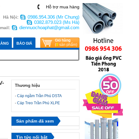
n
Hỗ trợ mua hàng
0986.954.306 (Mr Chung)
Hà Nội:
0382.879.023 (Ms Hà)
diennuochoaphat@gmail.com
mail:
Giỏ hàng
HÀNG
BÁO GIÁ
(
0
sản phẩm)
V-
Thương hiệu
-
Cáp ngầm Trần Phú DSTA
-
Cáp Treo Trần Phú XLPE
Sản phẩm đã xem
Tin tức nổi bật