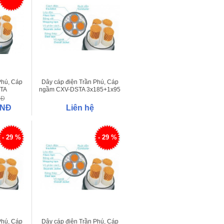
Phú, Cáp
Dây cáp điện Trần Phú, Cáp
TA
ngầm CXV-DSTA 3x185+1x95
0
NĐ
VNĐ
Liên hệ
- 29 %
- 29 %
Phú, Cáp
Dây cáp điện Trần Phú, Cáp