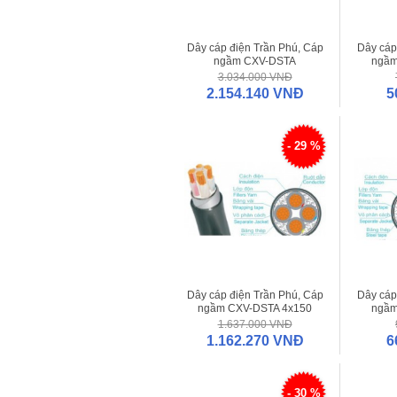
Dây cáp điện Trần Phú, Cáp
Dây cáp
ngầm CXV-DSTA
ngầm
3x300+1x185
3.034.000 VNĐ
2.154.140 VNĐ
5
- 29 %
Dây cáp điện Trần Phú, Cáp
Dây cáp
ngầm CXV-DSTA 4x150
ngầm
1.637.000 VNĐ
1.162.270 VNĐ
6
- 30 %