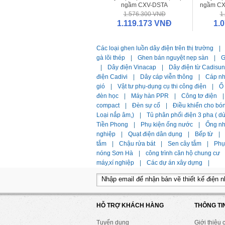
ngầm CXV-DSTA
ngầm CX
3x150+1x120
1.576.300 VNĐ
1
1.119.173 VNĐ
1.
Các loại ghen luồn dây điện trên thị trường
|
gà lõi thép
|
Ghen bán nguyệt nẹp sàn
|
G
|
Dây điện Vinacap
|
Dây điện từ Cadisun
điện Cadivi
|
Dây cáp viễn thông
|
Cáp n
gió
|
Vật tư phụ-dụng cụ thi công điện
|
Ổ
đèn học
|
Máy hàn PPR
|
Công tơ điện
|
compact
|
Đèn sự cố
|
Điều khiển cho bó
Loại nắp âm,)
|
Tủ phân phối điện 3 pha ( 
Tiền Phong
|
Phụ kiện ống nước
|
Ống n
nghiệp
|
Quạt điện dân dụng
|
Bếp từ
|
tắm
|
Chậu rửa bát
|
Sen cây tắm
|
Phụ 
nóng Sơn Hà
|
công trình căn hộ chung cư
máy,xí nghiệp
|
Các dự án xây dựng
|
HỖ TRỢ KHÁCH HÀNG
THÔNG TI
Tuyển dụng
Giới thiệu 