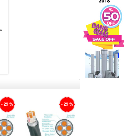
ày
- 29 %
- 29 %