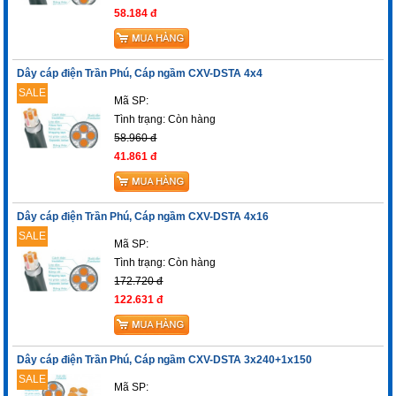
58.184 đ
Dây cáp điện Trần Phú, Cáp ngầm CXV-DSTA 4x4
SALE
Mã SP:
Tình trạng:
Còn hàng
58.960 đ
41.861 đ
Dây cáp điện Trần Phú, Cáp ngầm CXV-DSTA 4x16
SALE
Mã SP:
Tình trạng:
Còn hàng
172.720 đ
122.631 đ
Dây cáp điện Trần Phú, Cáp ngầm CXV-DSTA 3x240+1x150
SALE
Mã SP: