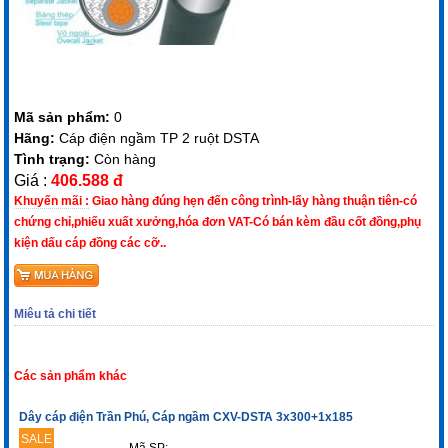
Mã sản phẩm:
0
Hãng:
Cáp điện ngầm TP 2 ruột DSTA
Tình trạng:
Còn hàng
Giá :
406.588 đ
Khuyến mãi :
Giao hàng đúng hẹn đến công trình-lấy hàng thuận tiên-có
chứng chỉ,phiếu xuất xưởng,hóa đơn VAT-Có bán kèm đầu cốt đồng,phụ
kiện dấu cáp đồng các cỡ..
Miêu tả chi tiết
Các sản phẩm khác
Dây cáp điện Trần Phú, Cáp ngầm CXV-DSTA 3x300+1x185
SALE
Mã SP: