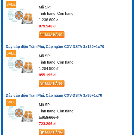
SALE
Mã SP:
Tình trạng:
Còn hàng
1.238.800 đ
879.548 đ
Dây cáp điện Trần Phú, Cáp ngầm CXV-DSTA 3x120+1x70
SALE
Mã SP:
Tình trạng:
Còn hàng
1.204.500 đ
855.195 đ
Dây cáp điện Trần Phú, Cáp ngầm CXV-DSTA 3x95+1x70
SALE
Mã SP:
Tình trạng:
Còn hàng
1.018.600 đ
723.206 đ