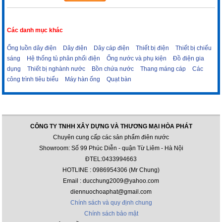
Các danh mục khác
Ống luồn dây điện
Dây điện
Dây cáp điện
Thiết bị điện
Thiết bị chiếu
sáng
Hệ thống tủ phân phối điện
Ống nước và phụ kiện
Đồ điện gia
dụng
Thiết bị nghành nước
Bồn chứa nước
Thang máng cáp
Các
công trình tiêu biểu
Máy hàn ống
Quạt bàn
CÔNG TY TNHH XÂY DỰNG VÀ THƯƠNG MẠI HÒA PHÁT
Chuyên cung cấp các sản phẩm điên nước
Showroom: Số 99 Phúc Diễn - quận Từ Liêm - Hà Nội
ĐTEL:0433994663
HOTLINE : 0986954306 (Mr Chung)
Email : ducchung2009@yahoo.com
diennuochoaphat@gmail.com
Chính sách và quy định chung
Chính sách bảo mật