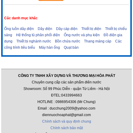
Các danh mục khác
Ống luồn dây điện
Dây điện
Dây cáp điện
Thiết bị điện
Thiết bị chiếu
sáng
Hệ thống tủ phân phối điện
Ống nước và phụ kiện
Đồ điện gia
dụng
Thiết bị nghành nước
Bồn chứa nước
Thang máng cáp
Các
công trình tiêu biểu
Máy hàn ống
Quạt bàn
CÔNG TY TNHH XÂY DỰNG VÀ THƯƠNG MẠI HÒA PHÁT
Chuyên cung cấp các sản phẩm điên nước
Showroom: Số 99 Phúc Diễn - quận Từ Liêm - Hà Nội
ĐTEL:0433994663
HOTLINE : 0986954306 (Mr Chung)
Email : ducchung2009@yahoo.com
diennuochoaphat@gmail.com
Chính sách và quy định chung
Chính sách bảo mật