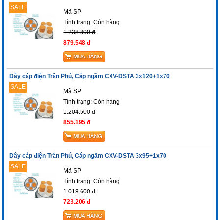
SALE
Mã SP:
Tình trạng:
Còn hàng
1.238.800 đ
879.548 đ
Dây cáp điện Trần Phú, Cáp ngầm CXV-DSTA 3x120+1x70
SALE
Mã SP:
Tình trạng:
Còn hàng
1.204.500 đ
855.195 đ
Dây cáp điện Trần Phú, Cáp ngầm CXV-DSTA 3x95+1x70
SALE
Mã SP:
Tình trạng:
Còn hàng
1.018.600 đ
723.206 đ