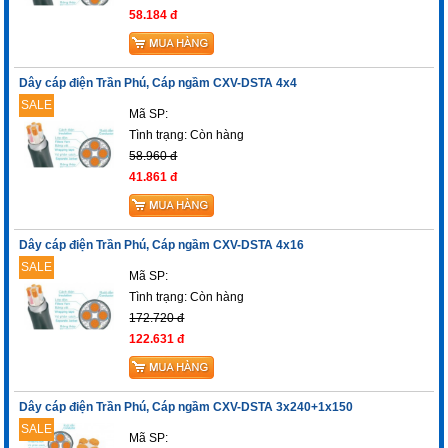
58.184 đ
Dây cáp điện Trần Phú, Cáp ngầm CXV-DSTA 4x4
SALE
Mã SP:
Tình trạng:
Còn hàng
58.960 đ
41.861 đ
Dây cáp điện Trần Phú, Cáp ngầm CXV-DSTA 4x16
SALE
Mã SP:
Tình trạng:
Còn hàng
172.720 đ
122.631 đ
Dây cáp điện Trần Phú, Cáp ngầm CXV-DSTA 3x240+1x150
SALE
Mã SP: