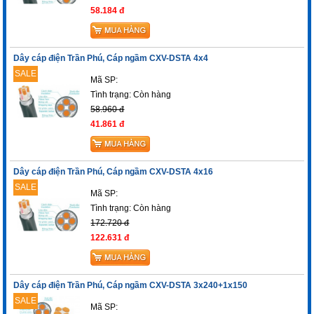
58.184 đ
Dây cáp điện Trần Phú, Cáp ngầm CXV-DSTA 4x4
SALE
Mã SP:
Tình trạng:
Còn hàng
58.960 đ
41.861 đ
Dây cáp điện Trần Phú, Cáp ngầm CXV-DSTA 4x16
SALE
Mã SP:
Tình trạng:
Còn hàng
172.720 đ
122.631 đ
Dây cáp điện Trần Phú, Cáp ngầm CXV-DSTA 3x240+1x150
SALE
Mã SP: