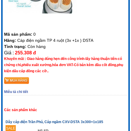
Mã sản phẩm:
0
Hãng:
Cáp điện ngầm TP 4 ruột (3x +1x ) DSTA
Tình trạng:
Còn hàng
Giá :
255.308 đ
Khuyến mãi :
Giao hàng đúng hẹn đến công trình-lấy hàng thuận tiên-có
chứng chỉ,phiếu xuất xưởng,hóa đơn VAT-Có bán kèm đầu cốt đồng,phụ
kiện dấu cáp đồng các cỡ..
Miêu tả chi tiết
Các sản phẩm khác
Dây cáp điện Trần Phú, Cáp ngầm CXV-DSTA 3x300+1x185
SALE
Mã SP: