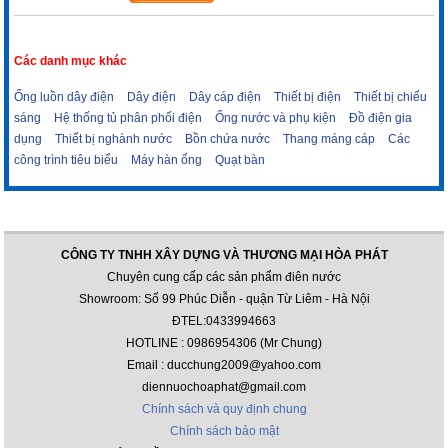
Các danh mục khác
Ống luồn dây điện
Dây điện
Dây cáp điện
Thiết bị điện
Thiết bị chiếu
sáng
Hệ thống tủ phân phối điện
Ống nước và phụ kiện
Đồ điện gia
dụng
Thiết bị nghành nước
Bồn chứa nước
Thang máng cáp
Các
công trình tiêu biểu
Máy hàn ống
Quạt bàn
CÔNG TY TNHH XÂY DỰNG VÀ THƯƠNG MẠI HÒA PHÁT
Chuyên cung cấp các sản phẩm điên nước
Showroom: Số 99 Phúc Diễn - quận Từ Liêm - Hà Nội
ĐTEL:0433994663
HOTLINE : 0986954306 (Mr Chung)
Email : ducchung2009@yahoo.com
diennuochoaphat@gmail.com
Chính sách và quy định chung
Chính sách bảo mật