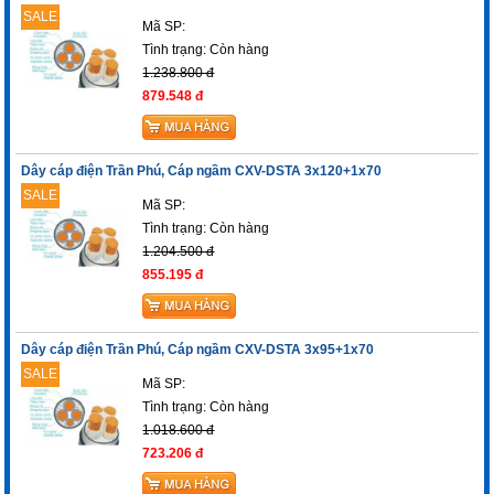
SALE
Mã SP:
Tình trạng:
Còn hàng
1.238.800 đ
879.548 đ
Dây cáp điện Trần Phú, Cáp ngầm CXV-DSTA 3x120+1x70
SALE
Mã SP:
Tình trạng:
Còn hàng
1.204.500 đ
855.195 đ
Dây cáp điện Trần Phú, Cáp ngầm CXV-DSTA 3x95+1x70
SALE
Mã SP:
Tình trạng:
Còn hàng
1.018.600 đ
723.206 đ