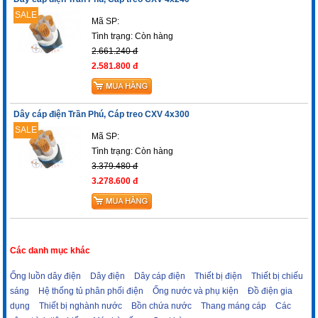
SALE
Mã SP:
Tình trạng:
Còn hàng
2.661.240 đ
2.581.800 đ
Dây cáp điện Trần Phú, Cáp treo CXV 4x300
SALE
Mã SP:
Tình trạng:
Còn hàng
3.379.480 đ
3.278.600 đ
Các danh mục khác
Ống luồn dây điện
Dây điện
Dây cáp điện
Thiết bị điện
Thiết bị chiếu
sáng
Hệ thống tủ phân phối điện
Ống nước và phụ kiện
Đồ điện gia
dụng
Thiết bị nghành nước
Bồn chứa nước
Thang máng cáp
Các