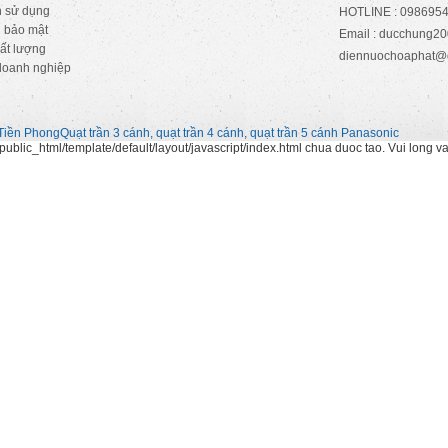
n sử dụng
HOTLINE : 0986954
 bảo mật
Email : ducchung
ất lượng
diennuochoaphat@
doanh nghiệp
Tiền Phong
Quạt trần 3 cánh, quạt trần 4 cánh, quạt trần 5 cánh Panasonic
ublic_html/template/default/layout/javascript/index.html chua duoc tao. Vui long v