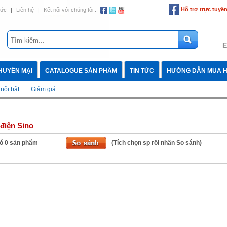
Hỗ trợ trực tuyế
tức
|
Liên hệ
|
Kết nối với chúng tôi :
E
HUYẾN MẠI
CATALOGUE SẢN PHẨM
TIN TỨC
HƯỚNG DẪN MUA 
nổi bật
Giảm giá
điện Sino
ó
0
sản phẩm
(Tích chọn sp rồi nhấn So sánh)