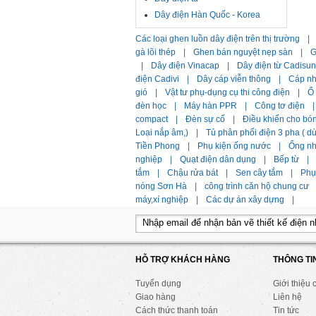
Dây điện Hàn Quốc - Korea
Các loại ghen luồn dây điện trên thị trường
|
gà lõi thép
|
Ghen bán nguyệt nẹp sàn
|
G
|
Dây điện Vinacap
|
Dây điện từ Cadisun
điện Cadivi
|
Dây cáp viễn thông
|
Cáp n
gió
|
Vật tư phụ-dụng cụ thi công điện
|
Ổ
đèn học
|
Máy hàn PPR
|
Công tơ điện
|
compact
|
Đèn sự cố
|
Điều khiển cho bó
Loại nắp âm,)
|
Tủ phân phối điện 3 pha ( 
Tiền Phong
|
Phụ kiện ống nước
|
Ống n
nghiệp
|
Quạt điện dân dụng
|
Bếp từ
|
tắm
|
Chậu rửa bát
|
Sen cây tắm
|
Phụ 
nóng Sơn Hà
|
công trình căn hộ chung cư
máy,xí nghiệp
|
Các dự án xây dựng
|
HỖ TRỢ KHÁCH HÀNG
THÔNG TI
Tuyển dụng
Giới thiệu 
Giao hàng
Liên hệ
Cách thức thanh toán
Tin tức