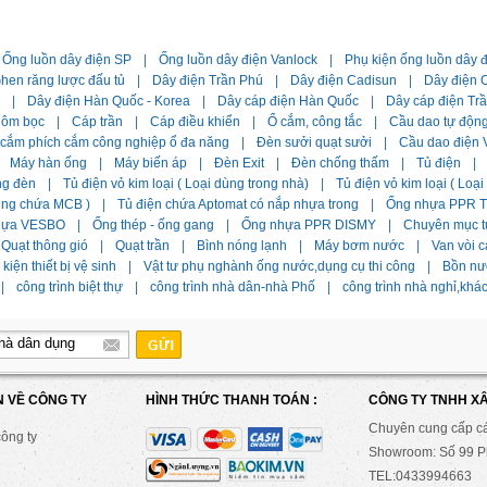
Ống luồn dây điện SP
|
Ống luồn dây điện Vanlock
|
Phụ kiện ống luồn dây 
hen răng lược đấu tủ
|
Dây điện Trần Phú
|
Dây điện Cadisun
|
Dây điện C
|
Dây điện Hàn Quốc - Korea
|
Dây cáp điện Hàn Quốc
|
Dây cáp điện Tr
hôm bọc
|
Cáp trần
|
Cáp điều khiển
|
Ổ cắm, công tắc
|
Cầu dao tự độn
 cắm phích cắm công nghiệp ổ đa năng
|
Đèn sưởi quạt sưởi
|
Cầu dao điện 
Máy hàn ống
|
Máy biến áp
|
Đèn Exit
|
Đèn chống thấm
|
Tủ điện
|
ng đèn
|
Tủ điện vỏ kim loại ( Loại dùng trong nhà)
|
Tủ điện vỏ kim loại ( Loạ
dùng chứa MCB )
|
Tủ điện chứa Aptomat có nắp nhựa trong
|
Ống nhựa PPR Ti
hựa VESBO
|
Ống thép - ống gang
|
Ống nhựa PPR DISMY
|
Chuyên mục t
Quạt thông gió
|
Quạt trần
|
Bình nóng lạnh
|
Máy bơm nước
|
Van vòi c
kiện thiết bị vệ sinh
|
Vật tư phụ nghành ống nước,dụng cụ thi công
|
Bồn nư
|
công trình biệt thự
|
công trình nhà dân-nhà Phố
|
công trình nhà nghỉ,khá
N VỀ CÔNG TY
HÌNH THỨC THANH TOÁN :
CÔNG TY TNHH X
Chuyên cung cấp c
công ty
Showroom: Số 99 Ph
TEL:0433994663