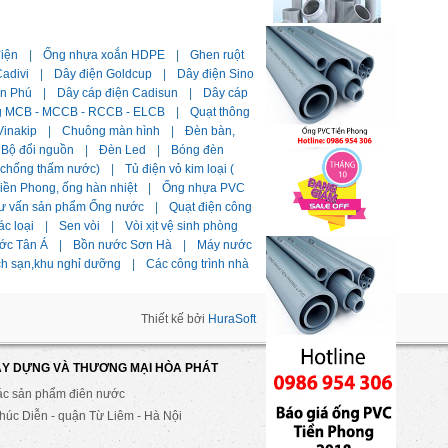
điện
|
Ống nhựa xoắn HDPE
|
Ghen ruột
adivi
|
Dây điện Goldcup
|
Dây điện Sino
ần Phú
|
Dây cáp điện Cadisun
|
Dây cáp
g MCB - MCCB - RCCB - ELCB
|
Quạt thông
Vinakip
|
Chuông màn hình
|
Đèn bàn,
Bộ đổi nguồn
|
Đèn Led
|
Bóng đèn
i chống thấm nước)
|
Tủ điện vỏ kim loại (
ền Phong, ống hàn nhiệt
|
Ống nhựa PVC
ư vấn sản phẩm Ống nước
|
Quạt điện công
ác loại
|
Sen vòi
|
Vòi xịt vệ sinh phòng
ớc Tân Á
|
Bồn nước Sơn Hà
|
Máy nước
ch sạn,khu nghỉ dưỡng
|
Các công trình nhà
Thiết kế bởi
HuraSoft
ÂY DỰNG VÀ THƯƠNG MẠI HÒA PHÁT
ác sản phẩm điên nước
úc Diễn - quận Từ Liêm - Hà Nội