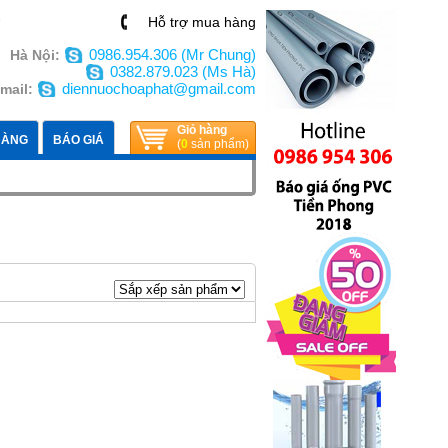
n
Hỗ trợ mua hàng
0986.954.306 (Mr Chung)
Hà Nội:
0382.879.023 (Ms Hà)
diennuochoaphat@gmail.com
mail:
Giỏ hàng
HÀNG
BÁO GIÁ
(
0
sản phẩm)