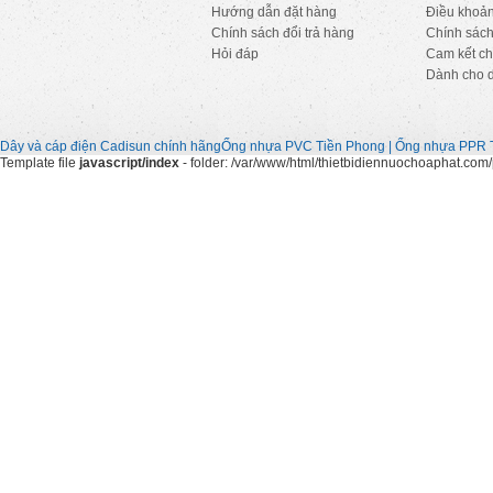
Hướng dẫn đặt hàng
Điều khoả
Chính sách đổi trả hàng
Chính sách
Hỏi đáp
Cam kết ch
Dành cho 
Dây và cáp điện Cadisun chính hãng
Ống nhựa PVC Tiền Phong | Ống nhựa PPR 
Template file
javascript/index
- folder: /var/www/html/thietbidiennuochoaphat.com/p